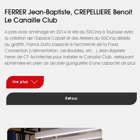
FERRER Jean-Baptiste, CREPELLIERE Benoit
Le Canaille Club
A près avoir aménagé en 2014 le site du 50Cinq à Toulouse avec
la création de l’Espace Cobalt et des Ateliers du 50Cinq dédiés
au graffiti, Franck Duflo s'associe à l'architecte de la Food
Connection (L'alimentation, Les Boulistes, etc...) Jean-Baptiste
Ferrer de CF Architectes pour installer le Canaille Club, restaurant
éphémère en plein air de style guinguette d’une capacité de plus
de 800 couverts. Situé sur une friche industrielle de Montaudran
en plein remaniement, les containers maritimes étaient tout
indiqués pour abriter les différents kiosques servant à la
lire plus
préparation et au stockage du restaurant. Ainsi une dizaine de
containers ont été disposés en équilibre les uns sur les autres entre
Retour
lesquels les tables et les convives viennent se glisser sur les 4000
m2 du lieu. Les containers en port-à-faux permettent de créer de
larges auvents pour s'abriter des caprices de la belle saison.
L’ensemble est peint de multiples couleurs acidulées pour le côté
festif et estival du site. L'emploi des containers permet de
démonter la totalité du restaurant jusqu'à la saison prochaine.