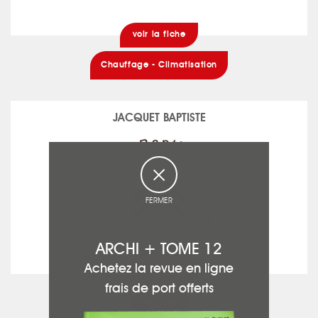
voir la fiche
Chauffage - Climatisation
JACQUET BAPTISTE
FERMER
ARCHI + TOME 12
Achetez la revue en ligne
voir la fiche
frais de port offerts
Parquet