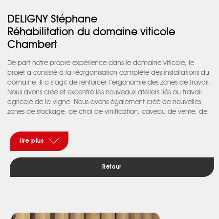
DELIGNY Stéphane
Réhabilitation du domaine viticole
Chambert
De part notre propre expérience dans le domaine viticole, le
projet a consisté à la réorganisation complète des installations du
domaine. Il a s’agit de renforcer l’ergonomie des zones de travail.
Nous avons créé et excentré les nouveaux ateliers liés au travail
agricole de la vigne. Nous avons également créé de nouvelles
zones de stockage, de chai de vinification, caveau de vente, de
bureaux et encore la création d’une cuisine polyvalente et
espaces de réception en balcon sur les vignes. Notre parti fut de
rester dans une écriture sobre qui conserve l’horizontalité globale
lire plus
des infrastructures, qui autorisent aujourd’hui le château à
émerger dans le paysage. Nous avons souhaité conserver une
Retour
certaine retenue dans un paysage viticole actuel souvent dans
une certaine surenchère architecturale. Les matériaux utilisés sont
ceux des procédés de fabrication du vin, dans un registre de
terroir : on retrouve la pierre en soubassement pour l’inertie
thermique, le bois en chêne local pour réchauffer, pour « ramener