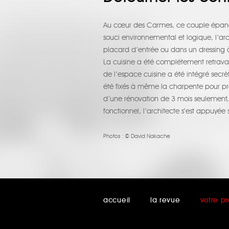
Au cœur des Carmes, ce couple épanoui
souci environnemental et logique, l’ar
placard d’entrée ou dans un dressing à l
La cuisine a été complétement retravail
de l’espace cuisine a été intégré sec
été fixés à même la charpente pour prés
d’une rénovation de 3 mois seulement, 
fonctionnel, l’architecte s’est appuyée 
Photos :
© David Nakache
accueil
la revue
votre pr