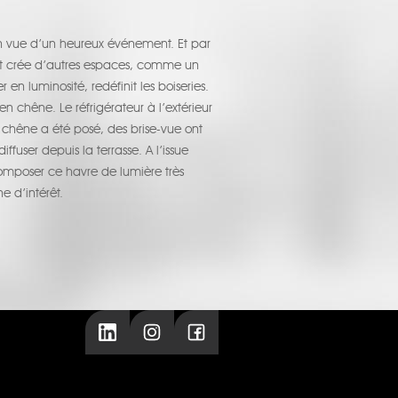
en vue d’un heureux événement. Et par
 et crée d’autres espaces, comme un
en luminosité, redéfinit les boiseries.
n chêne. Le réfrigérateur à l’extérieur
chêne a été posé, des brise-vue ont
fuser depuis la terrasse. A l’issue
composer ce havre de lumière très
e d’intérêt.