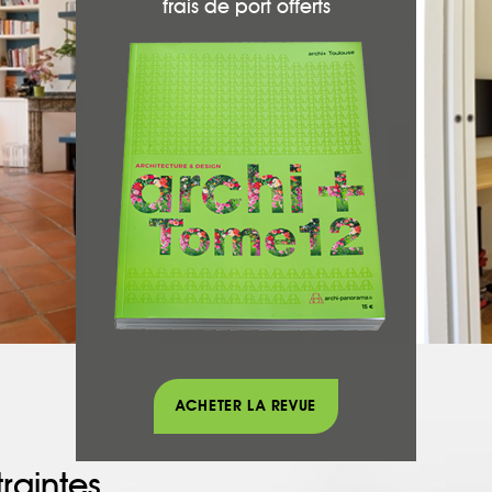
frais de port offerts
ACHETER LA REVUE
raintes