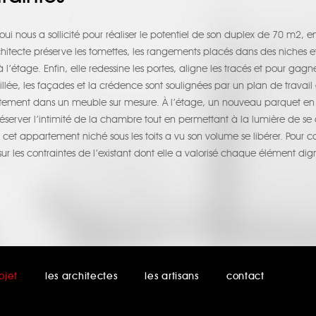
 nous a sollicité pour réaliser le potentiel de son duplex de 70 m2, 
chitecte préserve les tomettes, les rangements placés dans des niches
’étage. Enfin, elle redessine les portes, aligne les tracés et pour gagner 
lée, les façades et la crédence sont soulignées par un plan de travail e
rètement dans un meuble sur mesure. À l’étage, un nouveau parquet en 
erver l’intimité de la chambre tout en permettant à la lumière de se dif
cet appartement niché sous les toits a vu son volume se libérer. Pour 
sur les contraintes de l’existant dont elle a valorisé chaque élément dign
ojet
les architectes
les artisans
contact