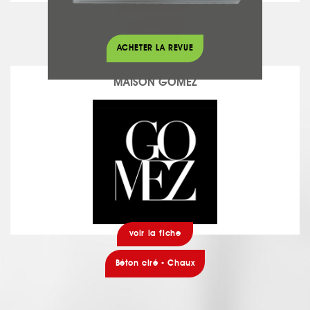
voir la fiche
Peinture
ACHETER LA REVUE
MAISON GOMEZ
voir la fiche
Béton ciré - Chaux