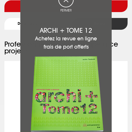
Voir l'architecte
FERMER
Détail du projet
Retour
ARCHI + TOME 12
Achetez la revue en ligne
Professionnels ayant participé à ce
frais de port offerts
projet :
PRESTOBAT