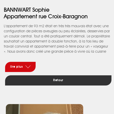
BANNWART Sophie
Appartement rue Croix-Baragnon
L'appartement de 93 m2 était en très très mauvais état avec une
configuration de pièces aveugles ou peu éclairées, desservies par
un couloir central. Tout a été pratiquement démoli. Le propriétaire
souhaitait un appartement à double fonction, à la fois lieu de
travail convivial et appartement pied-à-terre pour un « voyageur
». Nous avons donc créé une grande pièce à vivre où la cuisine
devait rester « effacée » tout en étant à proximité. La chambre à
coucher, elle aussi disparaissait en alcôve de ce salon par des
portes coulissantes. L’idée était de retrouver une enveloppe
lire plus
classique avec moulures et corniches et des touches
contemporaines. Chantier de 14 semaines.
Retour