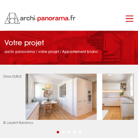
manage_search
Votre projet
archi panorama
/
votre projet
/
Appartement blanc
Olivia DUBUS
© Laurent Barranco