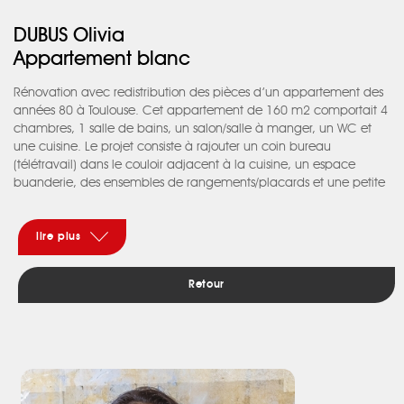
DUBUS Olivia
Appartement blanc
Rénovation avec redistribution des pièces d’un appartement des
années 80 à Toulouse. Cet appartement de 160 m2 comportait 4
chambres, 1 salle de bains, un salon/salle à manger, un WC et
une cuisine. Le projet consiste à rajouter un coin bureau
(télétravail) dans le couloir adjacent à la cuisine, un espace
buanderie, des ensembles de rangements/placards et une petite
salle d’eau avec WC pour la chambre parentale. La demande
portait également sur la mise en valeur des objets et meubles
chinés lors de leurs nombreux voyages. Cet appartement devait
lire plus
devenir sobre et contemporain tout en gardant son esprit initial
cloisonné. Nous avons alors cherché à amplifier les volumes, à
Retour
faire pénétrer la lumière. Les ouvertures ont été agrandies, des
portes à galandage ajoutées, une verrière a été créée entre la
cuisine et le bureau. Et part de judicieuses déposes, créations de
cloisons, niches, et en mettant un sol identique partout… nous
avons fluidifié l’ensemble de la circulation, étiré les perspectives
aux sols et délimité des pièces par les plafonds. Et pour terminer,
un jeu de plusieurs teintes de blancs en peinture, en matières