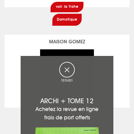
voir la fiche
Domotique
MAISON GOMEZ
FERMER
ARCHI + TOME 12
voir la fiche
Achetez la revue en ligne
frais de port offerts
Béton ciré - Chaux