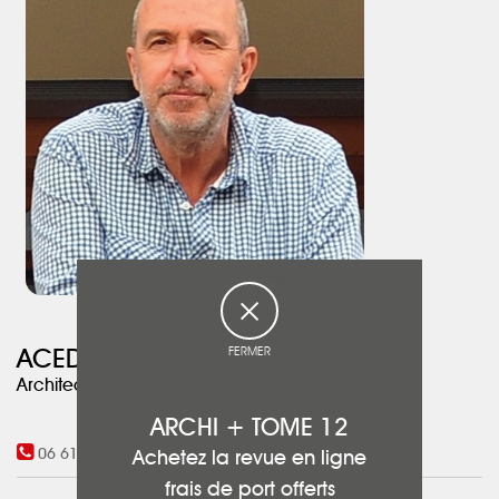
au travers des ramages. Au final des clients heureux !
FERMER
ACEDO Luis
Architecte DPLG
ARCHI + TOME 12
06 61 73 19 28
-
09 56 71 46 02
Achetez la revue en ligne
frais de port offerts