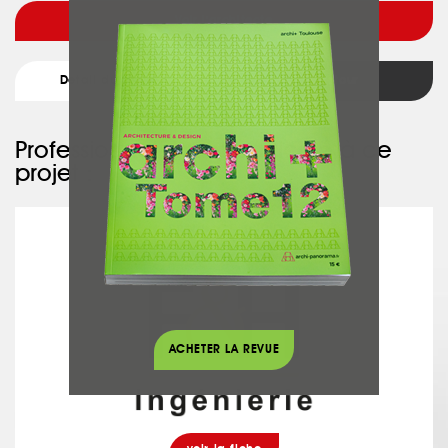
Voir l'architecte
Détail du projet
Retour
Professionnel ayant participé à ce
projet :
F&H INGENIERIE
ACHETER LA REVUE