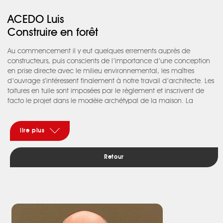
ACEDO Luis
Construire en forêt
Au commencement il y eut quelques errements auprès de
constructeurs, puis conscients de l’importance d’une conception
en prise directe avec le milieu environnemental, les maîtres
d’ouvrage s’intéressent finalement à notre travail d’architecte. Les
toitures en tuile sont imposées par le règlement et inscrivent de
facto le projet dans le modèle archétypal de la maison. La
spécificité du projet réside dans son parti d’implantation et dans
le rapport qu’entretient le bois avec les structures métal pour
former un tout cohérent. Un volume de 32 m de longueur s’insère
lire plus
entre les arbres à hauteur des feuillages. L’accès se fait au
contact du terrain en haut de la pente. Un parcours le long de la
Retour
coursive mène à l’entrée et plus loin jusqu’à la terrasse
suspendue. La préservation des arbres existants et de la
topographie naturelle, est rendue possible par un système
constructif minimisant les impacts des terrassements sur le site et
faisant appel à des techniques de préfabrication en bois et
métal. La végétation, changeante au gré des saisons, est
omniprésente. Depuis la terrasse, en hiver, les lointains se dévoilent