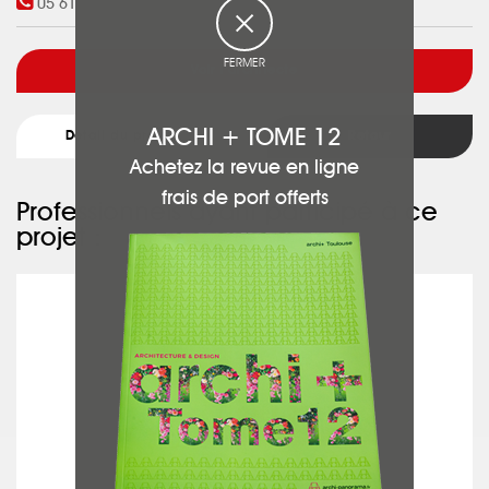
05 61 13 10 86
FERMER
Voir l'architecte
ARCHI + TOME 12
Détail du projet
Retour
Achetez la revue en ligne
frais de port offerts
Professionnels ayant participé à ce
projet :
MDS CONSTRUCTION