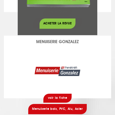
voir la fiche
Maçonnerie / Gros oeuvre
ACHETER LA REVUE
MENUISERIE GONZALEZ
voir la fiche
Menuiserie bois, PVC, Alu, Acier