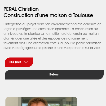
PERAL Christian
Construction d’une maison à Toulouse
L'intégration du projet dans son environnement a été conduite de
façon à privilégier une orientation optimale. La construction sur
un niveau est implantée sur la moitié nord du terrain permettant
d'aménager une allée et des espaces de stationnement,
favorisant ainsi une orientation côté sud, pour la partie habitation
avec vue dégagée sur la piscine et une vue prenante sur la ville
de Toulouse. Les lignes architecturales sont mises en valeur par la
prédominance d’une toiture à deux pans formant auvent en leur
extrémité. Cette configuration permet de créer des espaces
lire plus
extérieurs protégés tout en conservant la lumière naturelle. Le
jardin japonais sur l’entrée dégage une ambiance zen, reflétant
Retour
l’art de vivre des propriétaires. A l’intérieur, la lumière est
omniprésente, la teinte blanc ivoire sur les murs et la cuisine est
réchauffée par le parquet chêne massif. Un jeu de matières
nobles assure la pérennité de l’esthétique intérieure en dehors de
tout phénomène de mode. La sobriété affichée par l’apparence
de la construction dissimule un long travail d’études d’articulation
de chaque espace, en favorisant en permanence les liaisons