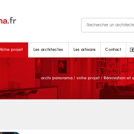
Votre projet
Les architectes
Les artisans
Contact
archi panorama
/
votre projet
/
Rénovation et e