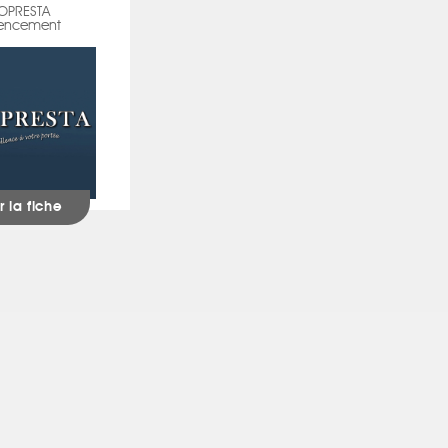
OPRESTA
encement
r la fiche