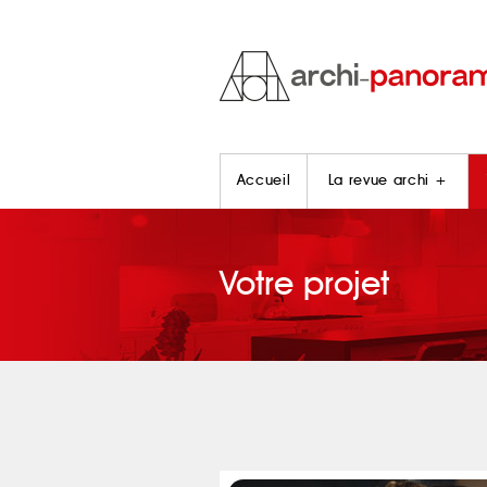
Accueil
La revue archi +
Votre projet