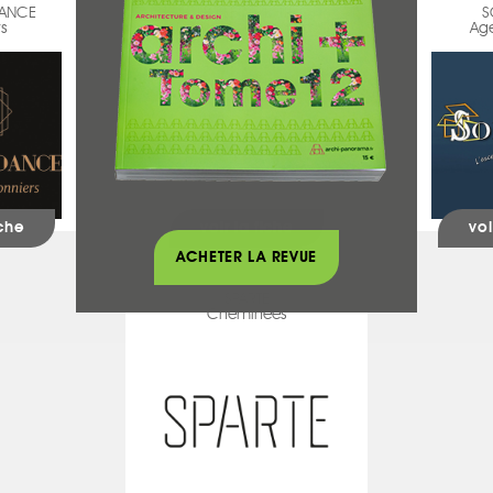
DANCE
LB ELECTRICITÉ
S
rs
Chauffage - Climatisation
Ag
iche
voir la fiche
voi
ACHETER LA REVUE
SPARTE
Cheminées