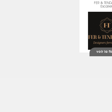
FER & TEN
Escalie
voir la f