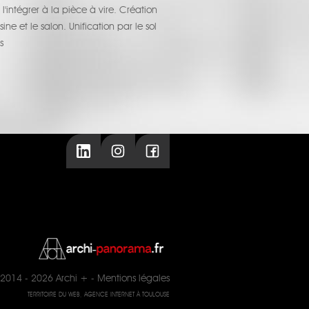
'intégrer à la pièce à vire. Création
e et le salon. Unification par le sol
s
2014 - 2026
Archi +
-
Mentions légales
TERRITOIRE DU WEB, AGENCE INTERNET À TOULOUSE