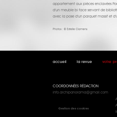
appartement aux pièces enclavées Pour c
d'un meuble bi face servant de biblioth
avec la pose d'un parquet massif et d'
Photos :
© Estelle Clamens
accueil
la revue
votre pr
COORDONNÉES RÉDACTION
info.archipanorama@gmail.com
A
Gestion des cookies