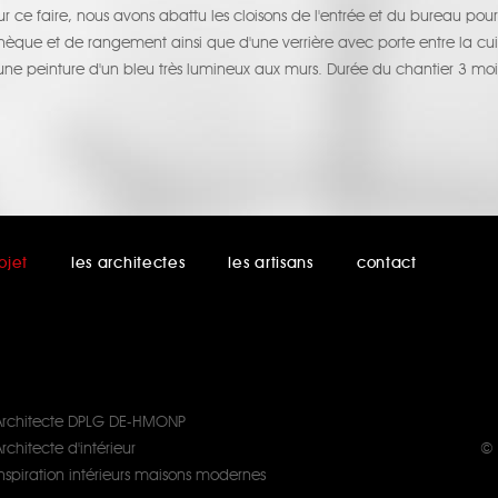
e faire, nous avons abattu les cloisons de l'entrée et du bureau pour l
èque et de rangement ainsi que d'une verrière avec porte entre la cuisin
une peinture d'un bleu très lumineux aux murs. Durée du chantier 3 moi
ojet
les architectes
les artisans
contact
Architecte DPLG DE-HMONP
rchitecte d'intérieur
© 
Inspiration intérieurs maisons modernes