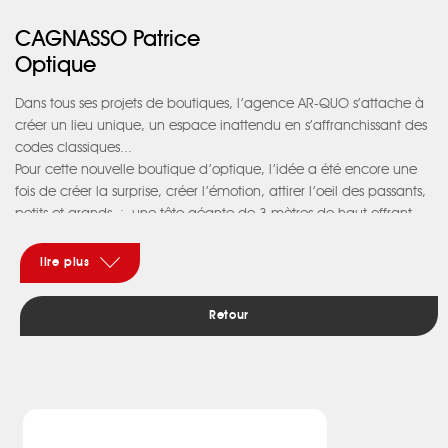
CAGNASSO Patrice
Optique
Dan
s tous ses projets de boutiques, l’agence AR-QUO s’attache à
créer un lieu unique, un espace inattendu en s’affranchissant des
codes classiques...
Pour cette nouvelle boutique d’optique, l’idée a été encore une
fois de créer la surprise, créer l’émotion, attirer l’oeil des passants,
petits et grands :
une tête géante de 3 mètres de haut offrant
une alcôve de vente composée de planches de volige en bois
brut.
lire plus
Ces mises en scène, cette théatralisation, plus proche de la
galerie d’art contemporain que du centre commercial,
Retour
permettent également de promouvoir de jeunes artistes de la
région toulousaine.
A son actif, 2 boutiques d’optique déjà réalisées (Les lunettes et
Fabienne et Optique de la place à
Quint Fonsegrives), 2 autres en projet sur Toulouse, et une
pharmacie en cours de réalisation à Venerque.