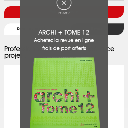
Voir l'architecte
FERMER
Détail du projet
Retour
ARCHI + TOME 12
Achetez la revue en ligne
Professionnels ayant participé à ce
frais de port offerts
projet :
MATIERES INNOVATION DESIGN