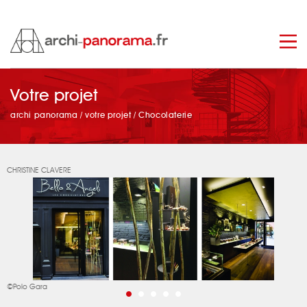
manage_search
Votre projet
archi panorama
/
votre projet
/
Chocolaterie
CHRISTINE CLAVERE
©Polo Gara