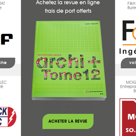
Achetez la revue en ligne
TAT
ARCHÉA
F&H 
e
Dressings - Placards
Bure
frais de port offerts
iche
voir la fiche
voi
LEC
MENUISERIE BERTHIER
MOGA
té
Agencement
Entrepr
B
ACHETER LA REVUE