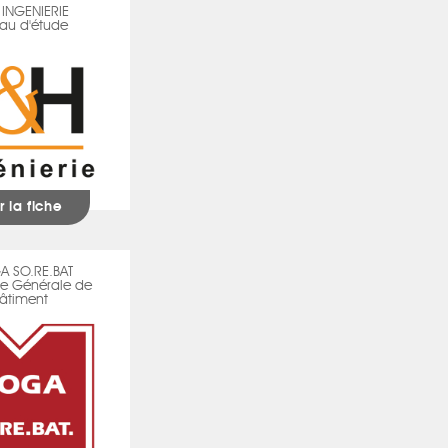
INGENIERIE
au d'étude
r la fiche
 SO.RE.BAT
ise Générale de
âtiment