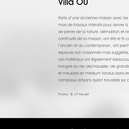
Villa OU
Partis d’une ancienne maison avec les p
mois de travaux intensifs pour arriver à
de pente de la toiture, démolition et re
continuité de la maison, ont été le fi
l’ancien et du contemporain, ont permi
espaces non cloisonnés mais suggérés, 
Les matériaux ont également beaucoup
Hongrie au rez-dechaussée, de grandes
et meubles en médium fondus dans les m
nombreux artisans ayant travaillés sur c
Photos :
© J.P. Moulet