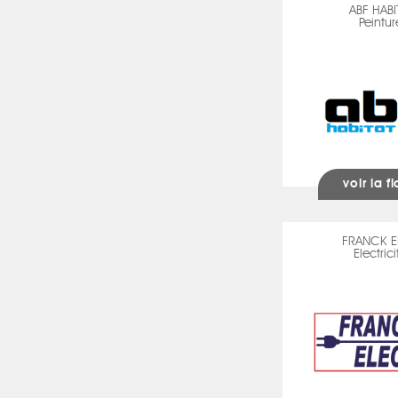
ABF HABI
Peintur
voir la f
FRANCK E
Electrici