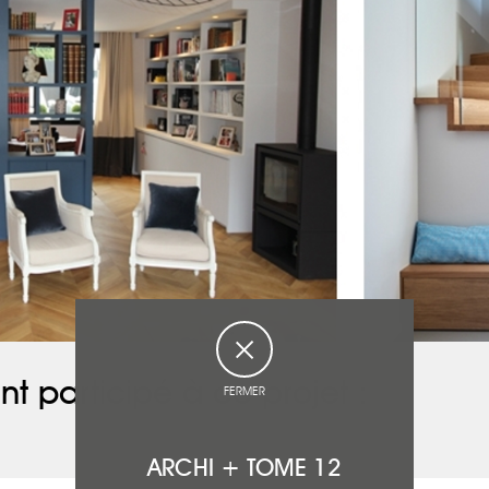
nt participé à ce projet :
FERMER
ARCHI + TOME 12