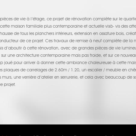
ièces de vie à l’étage, ce projet de rénovation complète sur le quartie
 cette maison familiale plus contemporaine et actuelle visà- vis des atte
hausse de tous les planchers intérieurs, extension en ossature bois, créat
l conducteur de ce projet. Ces travaux de remise à neuf complète de la
s d’aboutir à cette rénovation, avec de grandes pièces de vie lumineuse
sur une architecture contemporaine mais pas froide, et sur ce nouveau c
 joué pour arriver à donner cette ambiance chaleureuse à cette mais
 plaques de carrelages de 2.60m / 1.20, un escalier / meuble en chên
urs, une verrière d’atelier en serrurerie, et cela avec beaucoup de soi
e projet.