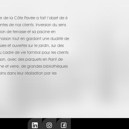
r de la Côte Pavée a fait l’objet de 6
ntes de nos clients. Inversion du sens
ion de terrasse et sa piscine en
 maison tout en gardant une dualité de
s et ouvertes sur le jardin, sur des
adre de vie familial pour les clients.
on, avec des parquets en Point de
e et verre, de grandes bibliothèques
ns dans leur réalisation par les