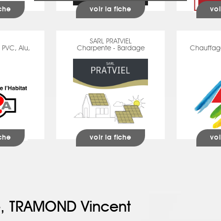
iche
voir la fiche
voi
SARL PRATVIEL
 PVC, Alu,
Charpente - Bardage
Chauffage
iche
voir la fiche
voi
, TRAMOND Vincent