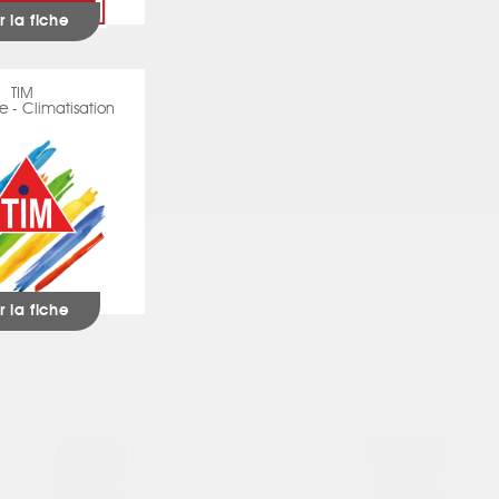
r la fiche
TIM
 - Climatisation
r la fiche