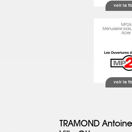
voir la f
MP2A
Menuiserie bois,
Acier
voir la f
TRAMOND Antoine