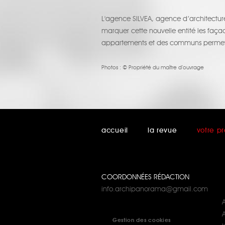
L'agence SILVEA, agence d’architecture
marquer cette nouvelle entité les faç
appartements et des communs permette
Photos :
© Propriété du maître d’ouvrage
accueil
la revue
votre pr
COORDONNÉES RÉDACTION
info.archipanorama@gmail.com
A
Gestion des cookies