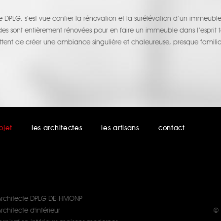
 DPLG, s’est vue confier la rénovation et la surélévation d’un immeuble
ades sont entièrement rénovées pour en faire un immeuble dans l’espri
nt de créer une ambiance singulière et chaleureuse, presque famili
ojet
les architectes
les artisans
contact
Architecte DPLG DE-HMONP
rchitecte d'intérieur
© 