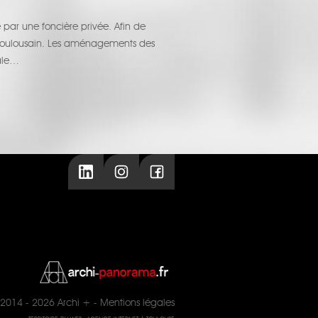
 par une foncière privée. Afin de
t toulousain. Les aménagements des
ale…
2014 - 2026
Archi +
-
Mentions légales