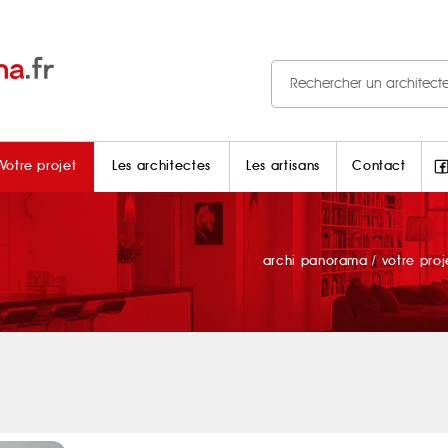
Votre projet
Les architectes
Les artisans
Contact
archi panorama
/
votre proj