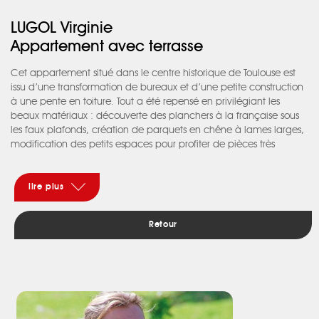
LUGOL Virginie
Appartement avec terrasse
Cet appartement situé dans le centre historique de Toulouse est
issu d’une transformation de bureaux et d’une petite construction
à une pente en toiture. Tout a été repensé en privilégiant les
beaux matériaux : découverte des planchers à la française sous
les faux plafonds, création de parquets en chêne à lames larges,
modification des petits espaces pour profiter de pièces très
grandes et très lumineuses. Le choix des teintes a été déterminant
dans ce projet. La subtile palette de couleurs s’harmonise aux tons
choisis pour les carreaux de ciment, les zelij ou les plaques de
lire plus
marbre. Dans l’entrée éclairée par une verrière, la bibliothèque
sur mesure souligne la dimension du lieu. Un escalier en métal et
Retour
bois vient desservir l’étage aménagé dans les combles et menant
à la terrasse. Cette dernière est créée de toute pièce. La première
partie reprend la typologie d’un pigeonnier couvert de tuiles de
récupération. L’espace à ciel ouvert a pu voir le jour grâce à un
important remaniement de charpente et couverture, travail
délicat et précis partagé par les clients, les bâtiments de France
et l’architecte.