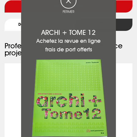
Voir l'architecte
FERMER
Détail du projet
Retour
ARCHI + TOME 12
Achetez la revue en ligne
Professionnels ayant participé à ce
frais de port offerts
projet :
ART & CLIM