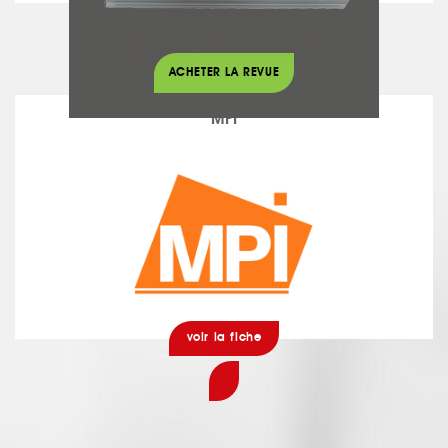
voir la fiche
Chauffage - Climatisation
ACHETER LA REVUE
MPI
voir la fiche