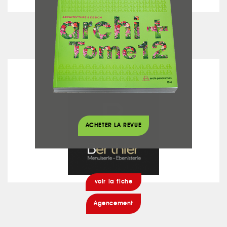
voir la fiche
Béton ciré - Chaux
MENUISERIE BERTHIER
ACHETER LA REVUE
voir la fiche
Agencement