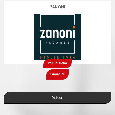
ZANONI
voir la fiche
Façadier
Retour