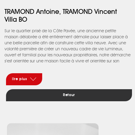
TRAMOND Antoine, TRAMOND Vincent
Villa BO
Sur le quartier prisé de la Côte Pavée, une ancienne petite
maison délabrée a été entièrement démolie pour laisser place à
une belle parcelle afin de construire cette villa neuve. Avec une
volonté première de créer un nouveau cadre de vie lumineux,
ouvert et familial pour les nouveaux propriétaires, notre démarche
s’est orientée sur une maison facile à vivre et orientée sur son
jardin intime. Le rez-de-chaussée se compose des pièces de vie
largement ouvertes sur les espaces extérieurs. Des jeux de
plafonds et corniches lumineuses ont permis de marquer les
lire plus
différents espaces sans pour autant les cloisonner. La cuisine en
continuité du salon séparée par une verrière d’atelier, est ouverte
Retour
sur sa terrasse en bois côté jardin intime. A l’étage, les chambres
et l’espace « détente » sont des pièces, elles aussi largement
ouvertes sur le jardin afin d’apporter un maximum de lumière et
d’agrandir visuellement les espaces. Les salles d’eau côté rue sont
protégées par des lames de brise soleil orientables, afin
d’apporter lumière et protection visuelle des usagers. Le jardin
avec sa piscine et ses espaces de détente permet aux