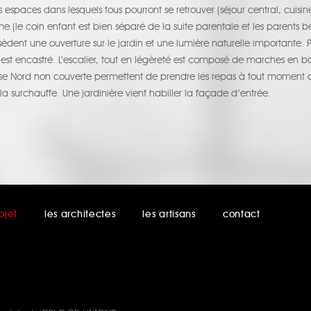
espaces dans lesquels tous pourront se retrouver (séjour central, cuisine 
lme (le coin enfant est bien séparé de la suite parentale et les parents
èdent une ouverture sur le jardin et une lumière naturelle importante. 
ée est encastré. L’escalier, tout en légèreté est composé de marches en bo
asse Nord non couverte permettent de prendre les repas à tout moment 
a surchauffe. Une jardinière vient habiller la façade d’entrée.
ojet
les architectes
les artisans
contact