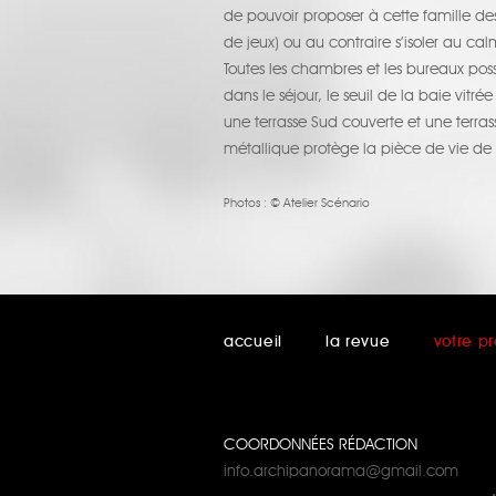
de pouvoir proposer à cette famille des 
de jeux) ou au contraire s’isoler au ca
Toutes les chambres et les bureaux poss
dans le séjour, le seuil de la baie vitr
une terrasse Sud couverte et une terr
métallique protège la pièce de vie de l
Photos :
© Atelier Scénario
accueil
la revue
votre pr
COORDONNÉES RÉDACTION
info.archipanorama@gmail.com