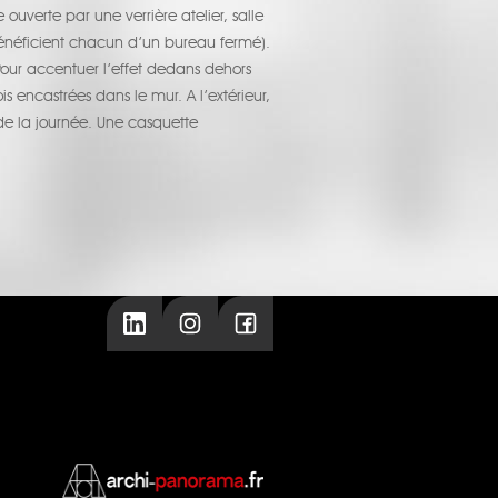
ouverte par une verrière atelier, salle
 bénéficient chacun d’un bureau fermé).
Pour accentuer l’effet dedans dehors
is encastrées dans le mur. A l’extérieur,
de la journée. Une casquette