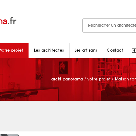
Votre projet
Les architectes
Les artisans
Contact
archi panorama
/
votre projet
/
Maison fa