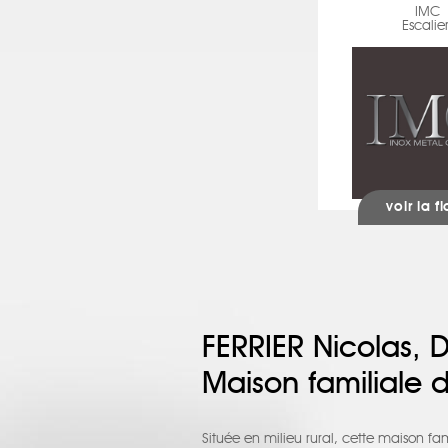
IMC
Escalie
voir la f
FERRIER Nicolas, 
Maison familiale
Située en milieu rural, cette maison fam