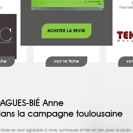
SIMED PLATRERIE
rs
Chapes
Fermetu
ACHETER LA REVUE
iche
voir la fiche
voi
DAGUES-BIÉ Anne
 dans la campagne toulousaine
iliale se veut agréable à vivre, lumineuse et très en lien avec le jardin