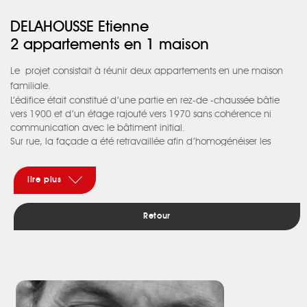
DELAHOUSSE Etienne
2 appartements en 1 maison
Le
projet consistait à réunir deux appartements en une maison
familiale.
L’édifice était constitué d’une partie en rez-de -chaussée bâtie
vers 1900 et d’un étage rajouté vers 1970 sans cohérence ni
communication avec le bâtiment initial.
Sur rue, la façade a été retravaillée afin d’homogénéiser les
ouvertures et en simplifier sa lecture.
Sur jardin, les façades ont été largement ouvertes pour créer le
lire plus
lien avec le jardin, tant dans le salon que dans la cuisine. Les
versants Sud et Est ont été isolés par l’extérieur et bardés de zinc et
de peuplier.
Retour
L’espace intérieur a été décloisonné et les niveaux reliés.
Les matériaux principalement utilisés sont le bois (sol / mobilier) et
le métal (volets / escalier / structure mobilier).