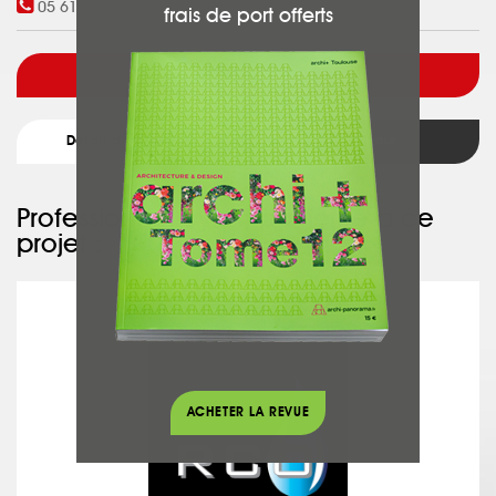
05 61 73 31 86
frais de port offerts
Voir l'architecte
Détail du projet
Retour
Professionnel ayant participé à ce
projet :
RCO
ACHETER LA REVUE