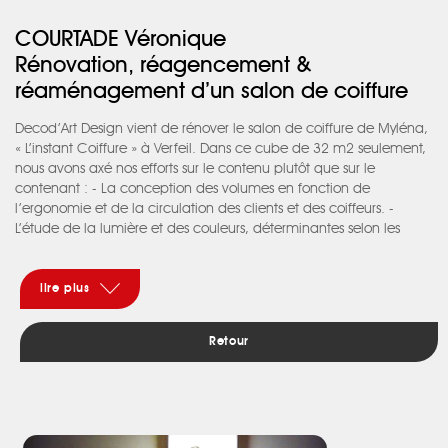
COURTADE Véronique
Rénovation, réagencement &
réaménagement d’un salon de coiffure
Decod’Art Design vient de rénover le salon de coiffure de Myléna,
« L’instant Coiffure » à Verfeil. Dans ce cube de 32 m2 seulement,
nous avons axé nos efforts sur le contenu plutôt que sur le
contenant : - La conception des volumes en fonction de
l’ergonomie et de la circulation des clients et des coiffeurs. -
L’étude de la lumière et des couleurs, déterminantes selon les
postes : accueil, salle d’attente, espace diagnostic, coiffage,
couleur, caisse, WC. - La création du mobilier sur mesure : retail,
meuble-caisse, coiffeuses, meubles à roulettes. - Et la relation «
lire plus
intérieur & extérieur ». Le tout dans un esprit scandinave,
cocooning et vintage à la fois, comme le souhaitait la cliente.
Retour
Challenge relevé avec passion ! Coût des travaux : 1238.47€
HT/m2, honoraires et mobilier sur mesure compris Réalisation : 10
jours seulement ! Retour de Myléna : « Grâce à l’agence de Vic,
mon salon de coiffure a été transformé ! J’ai aimé son écoute
attentive pour répondre à mes attentes, ses idées et l’organisation