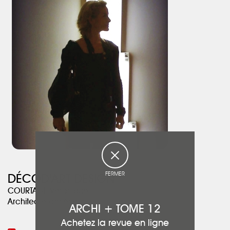
très carrée de la préparation du projet jusqu’à la réalisation des
travaux. Malgré un délai de travaux très court, le projet est très
réussi ! »
FERMER
DÉCOD'ART DESIGN
COURTADE Véronique
Architecte d'intérieur
ARCHI + TOME 12
Achetez la revue en ligne