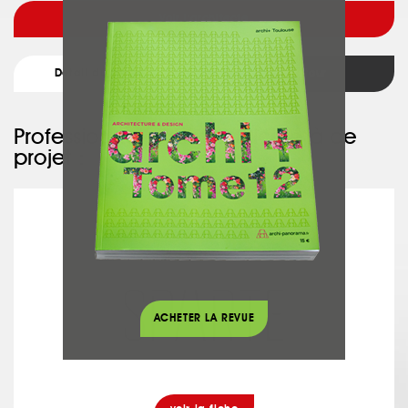
Voir l'architecte
Détail du projet
Retour
Professionnel ayant participé à ce
projet :
SPARTE
ACHETER LA REVUE