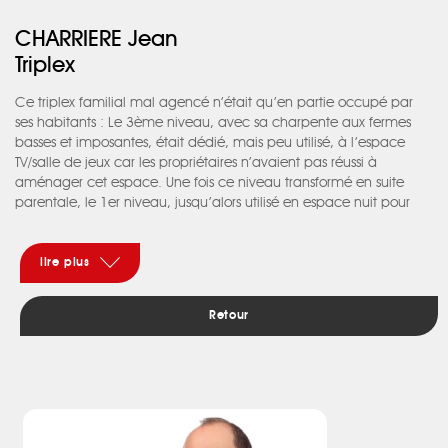
CHARRIERE Jean
Triplex
Ce triplex familial mal agencé n’était qu’en partie occupé par
ses habitants : Le 3ème niveau, avec sa charpente aux fermes
basses et imposantes, était dédié, mais peu utilisé, à l’espace
TV/salle de jeux car les propriétaires n’avaient pas réussi à
aménager cet espace. Une fois ce niveau transformé en suite
parentale, le 1er niveau, jusqu’alors utilisé en espace nuit pour
toute la famille, a pu être destiné aux enfants en gagnant au
passage une chambre d’amis. Le 2ème niveau quant à lui, a été
totalement décloisonné permettant un espace de vie confortable
lire plus
et lumineux pouvant accueillir occasionellement de grandes
tablées, souhait des propriétaires.
Retour