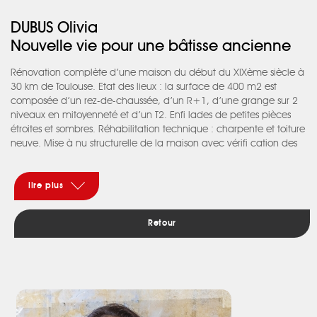
DUBUS Olivia
Nouvelle vie pour une bâtisse ancienne
Rénovation complète d’une maison du début du XIXème siècle à
30 km de Toulouse. Etat des lieux : la surface de 400 m2 est
composée d’un rez-de-chaussée, d’un R+1, d’une grange sur 2
niveaux en mitoyenneté et d’un T2. Enfi lades de petites pièces
étroites et sombres. Réhabilitation technique : charpente et toiture
neuve. Mise à nu structurelle de la maison avec vérifi cation des
murs en terre, colombages et autres pièces de bois. Plancher
chauffant. Architecture d’intérieur / projet : L’ensemble de la
maison a été redistribué en travaillant sur une circulation simple, fl
lire plus
uide et sur l’apport de la lumière grâce a de grandes baies
vitrées, des puits et conduits de lumière. Un des souhaits de mes
Retour
clients était d’avoir une grande pièce à vivre avec cuisine
ouverte. Vu les dimensions qu’offre cette maison (possibilité d’un
séjour de 100 m2) je leur ai proposé d’asseoir la cuisine grâce à
un jeux de volume en guise de rangement et d’un îlot central sur
mesure et adapter aux dimensions de la pièce, nécessitant
l’intervention de différents artisans compétents. L’utilisation de
matériaux anciens (tomettes, parquet, portes …) ont permis de