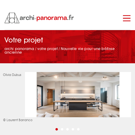
Votre projet
manage_search
archi panorama
/
votre projet
/
Nouvelle vie pour une bâtisse
ancienne
Olivia Dubus
© Laurent Barranco