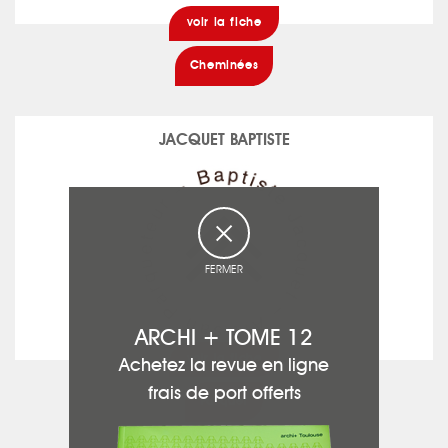
voir la fiche
Cheminées
JACQUET BAPTISTE
FERMER
ARCHI + TOME 12
voir la fiche
Achetez la revue en ligne
frais de port offerts
Parquet