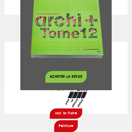
voir la fiche
Béton ciré - Chaux
PRESTOBAT
ACHETER LA REVUE
voir la fiche
Peinture