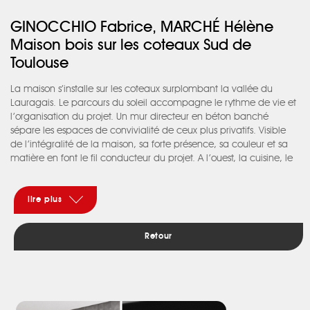
GINOCCHIO Fabrice, MARCHÉ Hélène
Maison bois sur les coteaux Sud de
Toulouse
La maison s’installe sur les coteaux surplombant la vallée du
Lauragais. Le parcours du soleil accompagne le rythme de vie et
l’organisation du projet. Un mur directeur en béton banché
sépare les espaces de convivialité de ceux plus privatifs. Visible
de l’intégralité de la maison, sa forte présence, sa couleur et sa
matière en font le fil conducteur du projet. A l’ouest, la cuisine, le
repas et le salon, sont ouverts sur une circulation qui longe
l’ensemble du mur béton et qui se prolonge à l’extérieur pour
laisser deviner la présence de l’eau. A l’est, les espaces plus
lire plus
intimes longent le couloir de nage qui surligne le panorama du
Lauragais aux Pyrénées. Le volume simple et longitudinal de la
Retour
maison est bardé verticalement de Red-Cedar ; il est adjoint
d’une boîte cubique rouge tandis que celle de l’étage surplombe
d’un côté la piscine et se glisse de l’autre dans les arbres. Sans
concession, la forte personnalité du mur en béton banché se
marie au bois, au métal, au mobilier et à des volumes intérieurs