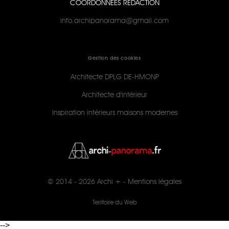
COORDONNÉES RÉDACTION
info.archipanorama@gmail.com
Gestion des cookies
Architecte DPLG DE-HMONP
Architecte d'intérieur
Inspiration intérieurs maisons modernes
© 2014 - 2026
Archi +
-
Mentions légales
Territoire du Web
-->