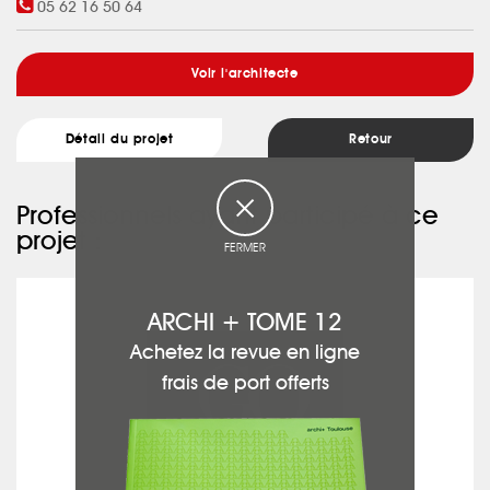
05 62 16 50 64
Voir l'architecte
Détail du projet
Retour
Professionnels ayant participé à ce
projet :
FERMER
MAISON GOMEZ
ARCHI + TOME 12
Achetez la revue en ligne
frais de port offerts