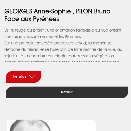
GEORGES Anne-Sophie , PILON Bruno
Face aux Pyrénées
Le
fil rouge du projet : une orientation favorable au Sud offrant
une large vue sur la vallée et les Pyrénées.
Sur une parcelle en légère pente vers le Sud, la maison se
détache du terrain et se hisse afin de faire profiter de la vue, au
séjour et à la chambre principale, par-dessus la végétation
conservée en contrebas. Elle garde cependant une accroche
importante au terrain naturel, sur ses autres façades. Ainsi, la
cuisine profite d’une terrasse de plain pied, à l’Est.
lire plus
Le séjour s’ouvre pleinement vers le jardin, tandis que le salon est
un peu plus confiné et doté d’ouvertures cadrées sur les arbres,
Retour
telles des tableaux vivants.
Le volume de l’étage, posé sur ceux du niveau inférieur, est à la
fois balcon, large ouverture sur la vallée et protection solaire de
ses baies vitrées, ainsi que de celles du niveau inférieur, grâce au
porte-à-faux.
A l’intérieur, l’escalier s’enroule autour d’un meuble bibliothèque,
dans un espace d’accueil et de distribution à double hauteur.