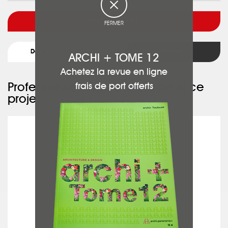
Voir l'architecte
FERMER
Détail du projet
Retour
ARCHI + TOME 12
Achetez la revue en ligne
Professionnels ayant participé à ce
frais de port offerts
projet :
APF MENUISERIE