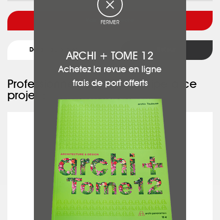
Voir l'architecte
FERMER
Détail du projet
Retour
ARCHI + TOME 12
Achetez la revue en ligne
Professionnels ayant participé à ce
frais de port offerts
projet :
LA MIROITERIE BY RS