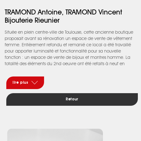
TRAMOND Antoine, TRAMOND Vincent
Bijouterie Rieunier
Située en plein centre-ville de Toulouse, cette ancienne boutique
proposait avant sa rénovation un espace de vente de vêtement
femme. Entièrement refondu et remanié ce local a été travaillé
pour apporter luminosité et fonctionnalité pour sa nouvelle
fonction : un espace de vente de bijoux et montres homme. La
totalité des éléments du 2nd oeuvre ont été refaits à neuf en
intégrant des éléments décoratifs et fonctionnels pour la
présentation et la vente de ces bijoux de collection. Une alcôve
en partie centrale a été dessinée et créée grâce à un jeu de
lire plus
plafond et doublages suspendus, intégrant une bibliothèque et
permettant de matérialiser cet espace. Un rétro éclairage
Retour
périphérique permet de faire « flotter » cet ensemble et amène
de la légèreté. La petitesse du local a été dissimulée et agrandie
grace à un pan de mur en panneaux vitrés reflétant les modules
de vente. Les matériaux ont été sélectionnés pour leur côté noble
et masculin avec du sol en lames de marbre et des meubles en
bois avec veinage prononcé. Pari réussi avec ce petit local qui est
désormais soigné, fonctionnel et lumineux et permet de servir