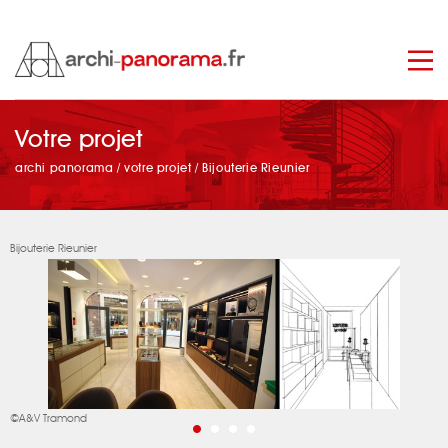
manage_search
Votre projet
archi panorama
/
votre projet
/
Bijouterie Rieunier
Bijouterie Rieunier
©A&V Tramond