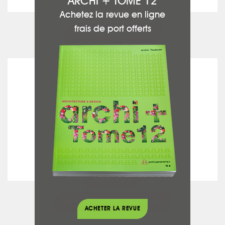
ARCHI + TOME 12
voir la fiche
Achetez la revue en ligne
frais de port offerts
Chauffage - Climatisation
EG BAT
voir la fiche
Entreprise Générale de Bâtiment
ACHETER LA REVUE