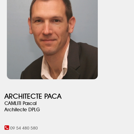
horizontal, découpé par un mur servant de refend et séparatif
des espaces jour/nuit. De larges volumes de vie lumineux ainsi
que des espaces de nuit bénéficiant d’une luminosité régulée,
tout ceci pour obtenir une conception optimisée et un budget
maîtrisé de bout en bout. Une très belle aventure humaine et
architecturale.
ARCHITECTE PACA
CAMLITI Pascal
Architecte DPLG
09 54 480 580