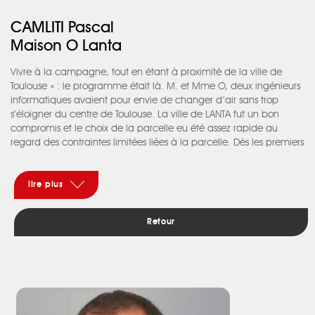
CAMLITI Pascal
Maison O Lanta
Vivre à la campagne, tout en étant à proximité de la ville de
Toulouse » : le programme était là. M. et Mme O, deux ingénieurs
informatiques avaient pour envie de changer d’air sans trop
s’éloigner du centre de Toulouse. La ville de LANTA fut un bon
compromis et le choix de la parcelle eu été assez rapide au
regard des contraintes limitées liées à la parcelle. Dès les premiers
échanges, il a été décidé de concevoir une maison économe en
énergie et permettant de bénéficier des apports naturels offerts
par la nature. La maison O a donc été dessinée en ce sens. Le
lire plus
choix de l’ossature bois fut également une évidence pour les
performances qu’offre cette technique de mise en oeuvre. Les
Retour
souhaits entendus, il fallait passer à l’action. L’un des piliers sur
lequel il ne fallait pas déroger était le budget, l’enveloppe était
fixe et ferme. Un engagement contractuel sur le respect du
budget lors de la présentation des marchés de travaux a
convaincu M. et Mme O de se lancer avec moi dans ce projet.
Nous sommes donc partis sur une conception architecturale
épurée d’un volume horizontal revêtu d’un bardage luimême