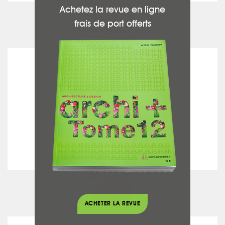
voir la fiche
Achetez la revue en ligne
frais de port offerts
Escaliers
PISCINÉA
voir la fiche
Piscines
ACHETER LA REVUE