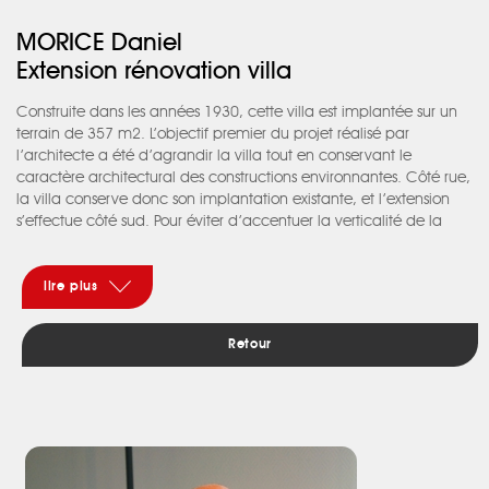
MORICE Daniel
Extension rénovation villa
Construite dans les années 1930, cette villa est implantée sur un
terrain de 357 m2. L’objectif premier du projet réalisé par
l’architecte a été d’agrandir la villa tout en conservant le
caractère architectural des constructions environnantes. Côté rue,
la villa conserve donc son implantation existante, et l’extension
s’effectue côté sud. Pour éviter d’accentuer la verticalité de la
construction, il a été décidé de redonner à cette maison, son
caractère toulousain en déposant l’acrotère surdimensionné et en
laissant apparaître l’avant-toit comme dans les constructions
lire plus
voisines. L’architecte a également pris le parti de vitrer
généreusement la façade sud-est, qui s’ouvre sur le jardin privatif.
Retour
Les teintes d’enduit sont volontairement gris beige clair pour
s’harmoniser avec les villas mitoyennes. Côté jardin, il a été choisi
de le délimiter le terrain au moyen de haies bocagères avec des
essences panachées. Tous les arbres existants ont été conservés.