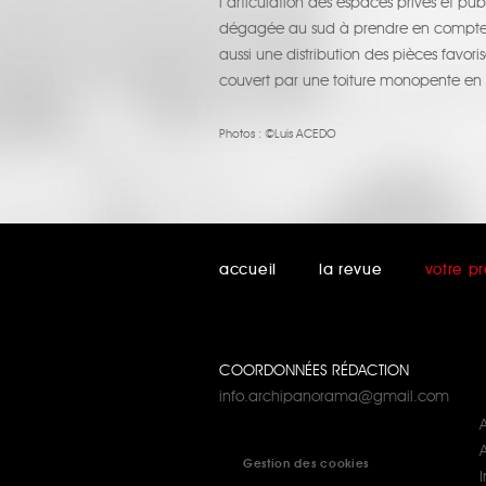
l’articulation des espaces privés et pub
dégagée au sud à prendre en compte da
aussi une distribution des pièces favoris
couvert par une toiture monopente en 
Photos :
©Luis ACEDO
accueil
la revue
votre pr
COORDONNÉES RÉDACTION
info.archipanorama@gmail.com
A
Gestion des cookies