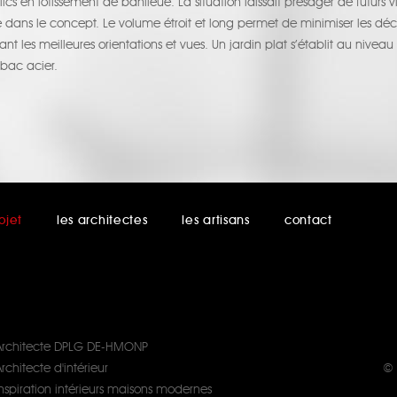
lics en lotissement de banlieue. La situation laissait présager de futurs v
ns le concept. Le volume étroit et long permet de minimiser les décai
ant les meilleures orientations et vues. Un jardin plat s’établit au nivea
bac acier.
ojet
les architectes
les artisans
contact
Architecte DPLG DE-HMONP
rchitecte d'intérieur
© 
Inspiration intérieurs maisons modernes