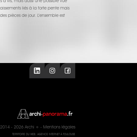
is à vis, mais aussi une possible vue
ssements liés à la forte pente mais
u des pièces de jour. L’ensemble est
2014 - 2026
Archi +
-
Mentions légales
TERRITOIRE DU WEB, AGENCE INTERNET À TOULOUSE