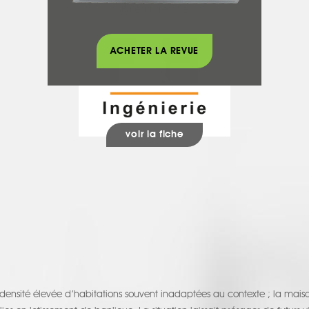
F&H INGENIERIE
Bureau d'étude
ACHETER LA REVUE
voir la fiche
 densité élevée d’habitations souvent inadaptées au contexte ; la maiso