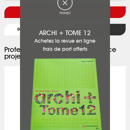
Voir l'architecte
FERMER
Détail du projet
Retour
ARCHI + TOME 12
Achetez la revue en ligne
Professionnels ayant participé à ce
frais de port offerts
projet :
B & BOIS