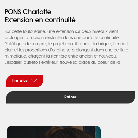
PONS Charlotte
Extension en continuité
Sur cette Toulousaine, une extension sur deux niveaux vient
prolonger la maison existante dans une parfaite continuité.
Plutôt que de rompre, le projet choisit d’unir : la brique, l’enduit
clair et les proportions d’origine se prolongent dans une écriture
mimétique, effaçant la frontière entre ancien et nouveau.
L’escalier, autrefois extérieur, trouve sa place au coeur de la
maison, structurant les espaces : les pièces de vie ouvertes sur le
jardin en rez-de-chaussée, les chambres et la salle de bain à
l’étage.
lire plus
À l’intérieur, lumière, bois et teintes douces composent une
atmosphère apaisée et fluide.
Retour
Une intervention discrète, où la transformation s’efface derrière la
continuité retrouvée.