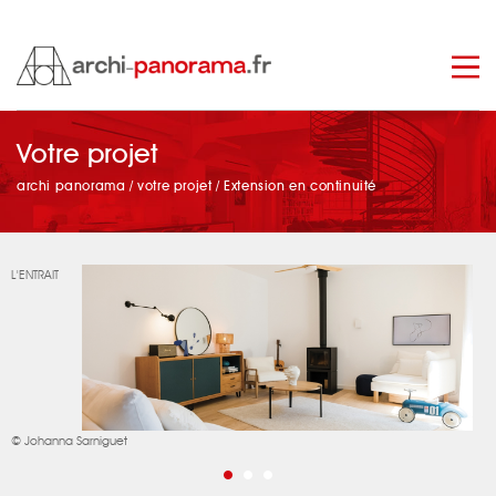
manage_search
Votre projet
archi panorama
/
votre projet
/
Extension en continuité
L'ENTRAIT
© Johanna Sarniguet