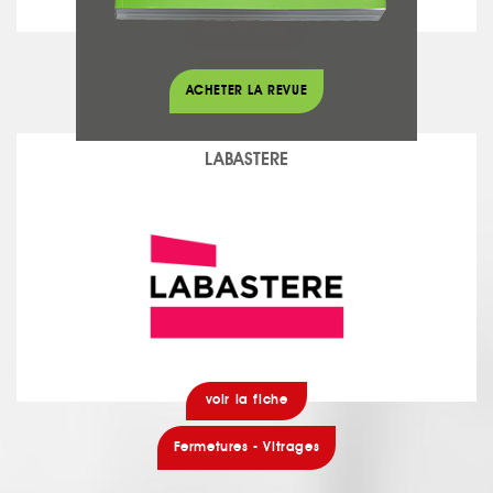
voir la fiche
Ebénisterie
ACHETER LA REVUE
LABASTERE
voir la fiche
Fermetures - Vitrages