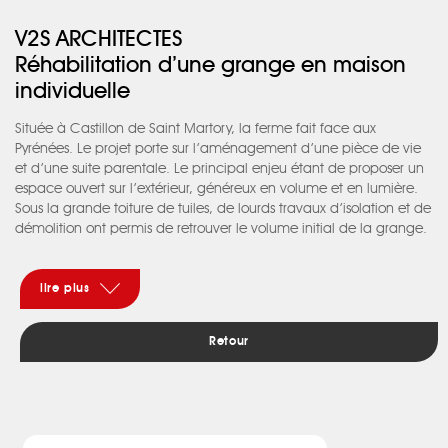
V2S ARCHITECTES
Réhabilitation d’une grange en maison
individuelle
Située à Castillon de Saint Martory, la ferme fait face aux
Pyrénées. Le projet porte sur l’aménagement d’une pièce de vie
et d’une suite parentale. Le principal enjeu étant de proposer un
espace ouvert sur l’extérieur, généreux en volume et en lumière.
Sous la grande toiture de tuiles, de lourds travaux d’isolation et de
démolition ont permis de retrouver le volume initial de la grange.
La façade entièrement vitrée libère la vue vers le jardin et les
Pyrénées. Une relation forte entre l’intérieur et l’extérieur est alors
valorisée. A l’ouest un patio est créé afin de rendre la pièce
lire plus
traversante et proposer un espace en lien avec la cuisine. Au sud,
la dernière travée est dédiée aux parents, on y pénètre de part et
Retour
d’autre d’une bibliothèque. Au RDC, on y trouve un dressing et
une salle de bains ainsi qu’une chambre à l’étage. Le caractère
du projet s’affirme par l’expression des matériaux. La pierre est
conservée, ainsi que la volige d’origine. Le béton au sol et
l’emploi du bois naturel renforce cet aspect brut des matériaux.