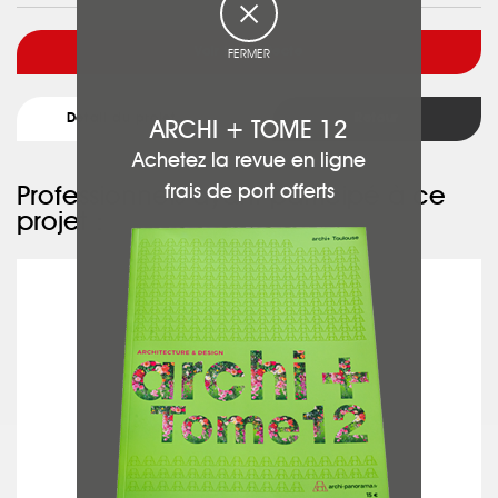
Voir l'architecte
FERMER
Détail du projet
Retour
ARCHI + TOME 12
Achetez la revue en ligne
frais de port offerts
Professionnels ayant participé à ce
projet :
JÉRÔME SOULA