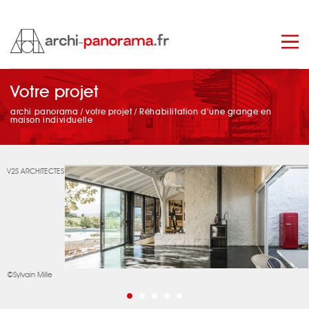
Votre projet
manage_search
archi panorama
/
votre projet
/
Réhabilitation d’une grange en
maison individuelle
V2S ARCHITECTES
©Sylvain Mille