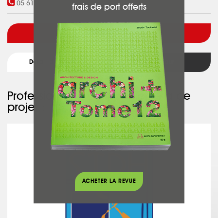
05 61 12 20 55
frais de port offerts
Voir l'architecte
Détail du projet
Retour
Professionnel ayant participé à ce
projet :
STDH
ACHETER LA REVUE