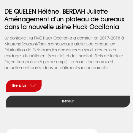
DE QUELEN Hélène, BERDAH Juliette
Aménagement d’un plateau de bureaux
dans la nouvelle usine Huck Occitania
Le contexte : la PME Huck Occitania a construit en 2017-2018 à
Maurens Scopont/Tarn, ses nouveaux ateliers de production :
fabrication de filets dans les domaines du sport, des jeux en
cordage, du bâtiment (sécurité) et de l’habitat (filets de lecture
façon trampoline et garde-corps). La zone « bureaux » est
actuellement basée dans un bâtiment sur une parcelle
mitoyenne. Le directeur de l’établissement souhaite réaliser un
aménagement complet à l’étage de l’usine sur le plateau de
400 m2 prévu à cet effet tout en repensant l’accueil et le bureau
lire plus
du chef d’atelier au rez-de-chaussée. Il s’agit de créer ici un «
open-space » pour 12 personnes, 2 bureaux (direction et
Retour
comptabilité), 1 salle de réunion pour 20 personnes, 1 petit
bureau pour recevoir des commerciaux. Originalité : le directeur
souhaite installer un poêle à bois pour un espace de convivialité
chaleureux en plus de l’aménagement d’une terrasse avec son
coin cuisine. Bamboo Architectures répond au programme du