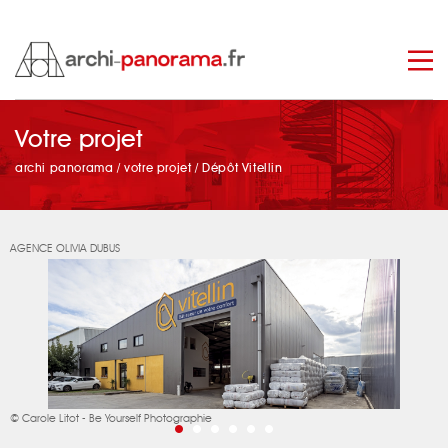
manage_search
Votre projet
archi panorama
/
votre projet
/
Dépôt Vitellin
AGENCE OLIVIA DUBUS
© Carole Litot - Be Yourself Photographie