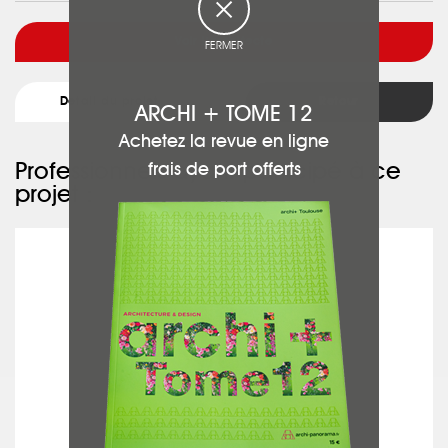
Voir l'architecte
FERMER
Détail du projet
Retour
ARCHI + TOME 12
Achetez la revue en ligne
Professionnels ayant participé à ce
frais de port offerts
projet :
BE YOURSELF PHOTOGRAPHIE