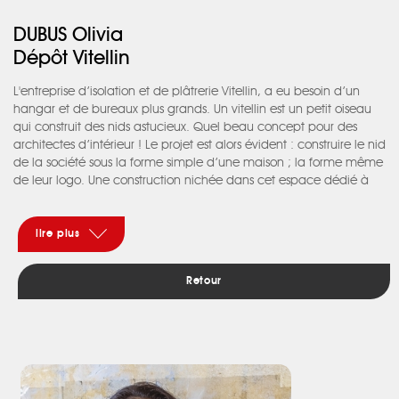
DUBUS Olivia
Dépôt Vitellin
L'entreprise d’isolation et de plâtrerie Vitellin, a eu besoin d’un
hangar et de bureaux plus grands. Un vitellin est un petit oiseau
qui construit des nids astucieux. Quel beau concept pour des
architectes d’intérieur ! Le projet est alors évident : construire le nid
de la société sous la forme simple d’une maison ; la forme même
de leur logo. Une construction nichée dans cet espace dédié à
leur activité, visible et accueillante de l’extérieur par une porte
sectionnelle. Les matériaux choisis, l’OSB représentant la structure
et le placo, enduit et peint d’un blanc pur, représentant
lire plus
l’enveloppe, pour une finition parfaite à l'image de leur travail : le
bâtiment ressort comme une entité simple parmi l’abondance du
Retour
dépôt. Paul Bouffet et son associé, Bruno Cabanis, nous
demandent des espaces de travail permettant de voir l’ensemble
du hangar. Notre deuxième axe de travail se penche
naturellement sur la fluidité d’une circulation tant visuelle que
physique, par des coursives extérieures et des jeux de circulations
intérieurs, des fenêtres et ouvertures à des endroits bien précis
permettant les échanges visuels, la communication et le travail