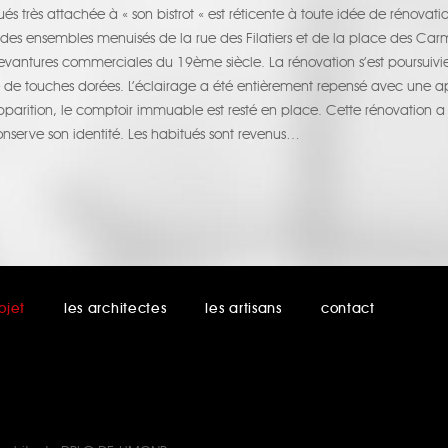
tués très attachée à « son bistrot « est réticente à toute idée de rénova
des ensembles menuisés de la rue des Filatiers et de la place des Car
devantures commerciales du 19ème siècle. La rénovation s’est poursuivie
de touches dorées. L’éclairage a été entièrement repensé avec une app
apparition, le comptoir immuable est resté en place. Cette rénovation a
onserve son identité. Les habitués sont revenus…
ojet
les architectes
les artisans
contact