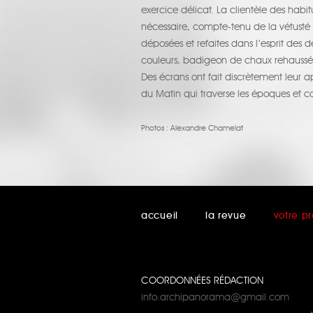
exercice délicat. La clientèle des habi
nécessaire, compte-tenu de la vétusté 
déposées et refaites dans l’esprit des 
couleurs, badigeon de chaux rehaussé 
Des écrans ont fait discrètement leur 
du Matin qui traverse les époques et c
Photos :
Alexandre Chamelat
accueil
la revue
votre pr
COORDONNÉES RÉDACTION
info.archipanorama@gmail.com