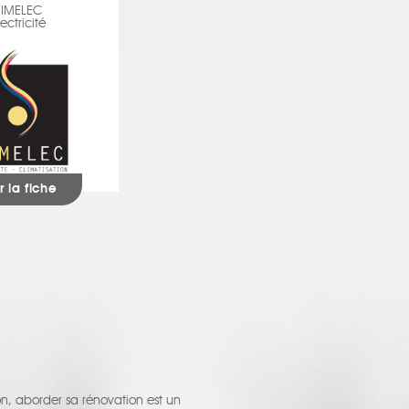
SIMELEC
lectricité
r la fiche
on, aborder sa rénovation est un