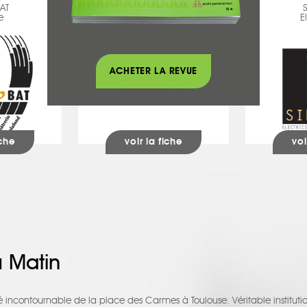
AT
SDDS
e
Démolition
E
ACHETER LA REVUE
iche
voir la fiche
voi
u Matin
é incontournable de la place des Carmes à Toulouse. Véritable instituti