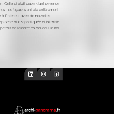
tion. Celle-ci était cependant devenue
mes. Les façades ont été entièrement
 à l’intérieur avec de nouvelles
roche plus sophistiquée et intimiste.
 permis de relooker en douceur le Bar