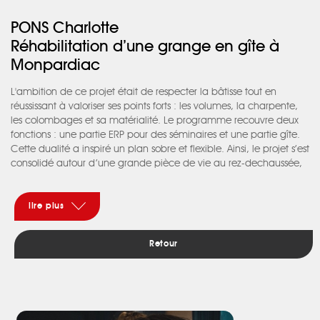
PONS Charlotte
Réhabilitation d’une grange en gîte à
Monpardiac
L'ambition de ce projet était de respecter la bâtisse tout en
réussissant à valoriser ses points forts : les volumes, la charpente,
les colombages et sa matérialité. Le programme recouvre deux
fonctions : une partie ERP pour des séminaires et une partie gîte.
Cette dualité a inspiré un plan sobre et flexible. Ainsi, le projet s’est
consolidé autour d’une grande pièce de vie au rez-dechaussée,
en double hauteur, généreusement éclairée par les baies cintrées
existantes et de grandes fenêtres de toit. Cet espace devient le
coeur du projet, porté par un escalier au garde-corps métallique
lire plus
massif, teinte rouille, axé en fond de salle. Cette circulation se
prolonge à l’étage via une galerie légère permettant de
Retour
cheminer entre les chambres en appréciant les vues sur le
paysage et l’intérieur de l’ancienne grange mise à nu. Les
matériaux utilisés se veulent respectueux de cette architecture
vernaculaire : métal, chaux / chanvre en murs, bois et pierre en
sol.