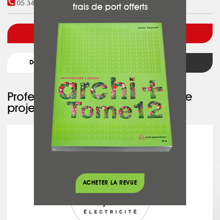
05 34 59 36 74
frais de port offerts
Voir l'architecte
Détail du projet
Retour
Professionnel ayant participé à ce
projet :
LB ELECTRICITÉ
ACHETER LA REVUE