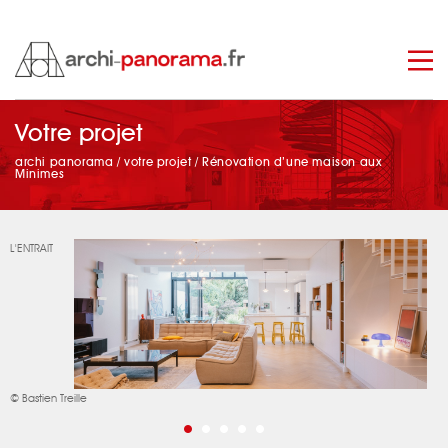
Votre projet
manage_search
archi panorama
/
votre projet
/
Rénovation d’une maison aux
Minimes
L'ENTRAIT
© Bastien Treille