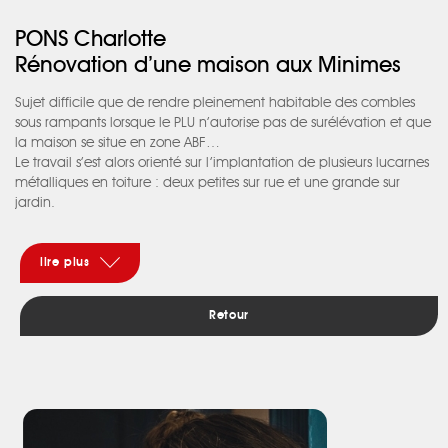
PONS Charlotte
Rénovation d’une maison aux Minimes
Sujet difficile que de rendre pleinement habitable des combles
sous rampants lorsque le PLU n’autorise pas de surélévation et que
la maison se situe en zone ABF…
Le travail s’est alors orienté sur l’implantation de plusieurs lucarnes
métalliques en toiture : deux petites sur rue et une grande sur
jardin.
Nous avons associé à ce travail la redéfinition des niveaux
intérieurs par l’abaissement du plancher intermédiaire.
Ainsi, le rez-de-chaussée reçoit la généreuse pièce à vivre avec
lire plus
sa cuisine ouverte qui se prolonge par une véranda sur l’écrin de
verdure du jardin.
Retour
On accède ensuite par un escalier léger et transparent aux trois
chambres de l’étage.
L’ensemble étant pensé pour donner un maximum d’habitabilité
à cette maison et à ses occupants.