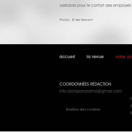
vestiaires pour le confort des employés 
Photos :
© Yes Wecom
accueil
la revue
votre pr
COORDONNÉES RÉDACTION
info.archipanorama@gmail.com
A
Gestion des cookies