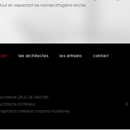
tout en respectant les normes d'hygiène strictes.
ojet
les architectes
les artisans
contact
Architecte DPLG DE-HMONP
rchitecte d'intérieur
© 
Inspiration intérieurs maisons modernes