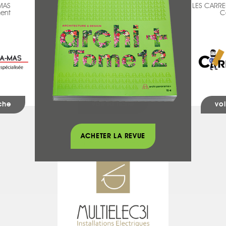
MAS
LES ARTISANS D'INTÉRIEURS
LES CARRE
ent
Peinture
C
iche
voir la fiche
voi
ACHETER LA REVUE
MULTIELEC31
Chauffage - Climatisation