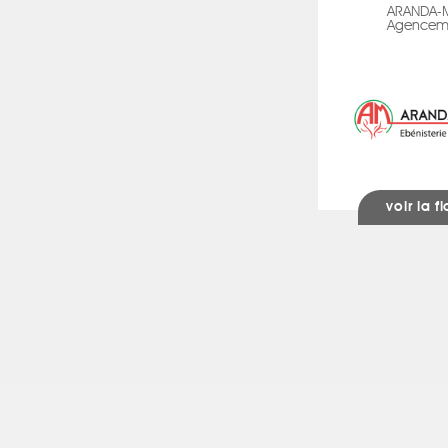
ARANDA-
Agencem
voir la f