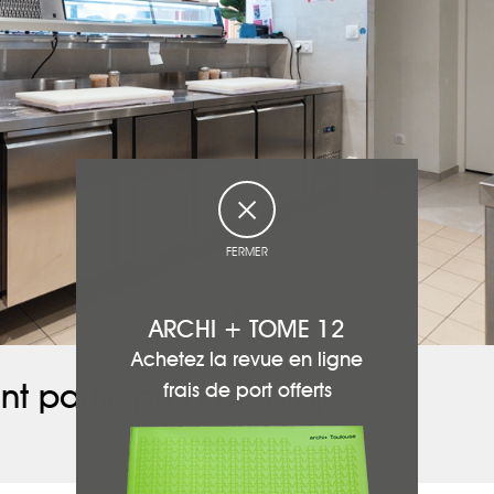
FERMER
ARCHI + TOME 12
Achetez la revue en ligne
nt participé à ce projet :
frais de port offerts