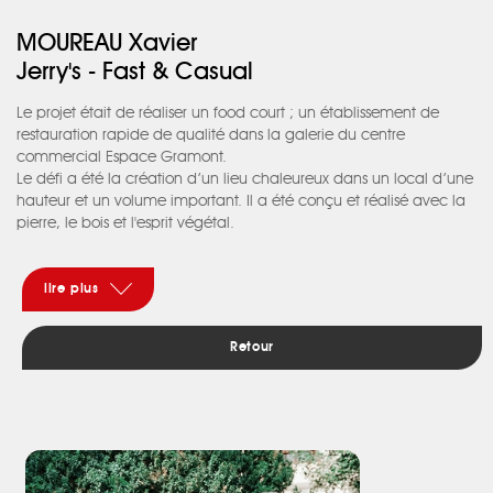
MOUREAU Xavier
Jerry's - Fast & Casual
Le projet était de réaliser un food court ; un établissement de
restauration rapide de qualité dans la galerie du centre
commercial Espace Gramont.
Le défi a été la création d’un lieu chaleureux dans un local d’une
hauteur et un volume important. Il a été conçu et réalisé avec la
pierre, le bois et l'esprit végétal.
Un marquage au sol avec de grands carreaux blancs marbrés au
milieu de carreaux noirs remonte sur les murs par endroits. Ce
marquage contraste avec le feuillage et les claustras en chêne
lire plus
vernis.
Les suspensions alternent avec le naturel du rotin et l'élégance du
Retour
verre et du laiton. L’ensemble permet la création d’alcôves.
La palette chromatique volontairement multiple du mobilier en
velours renforce la convivialité du lieu.