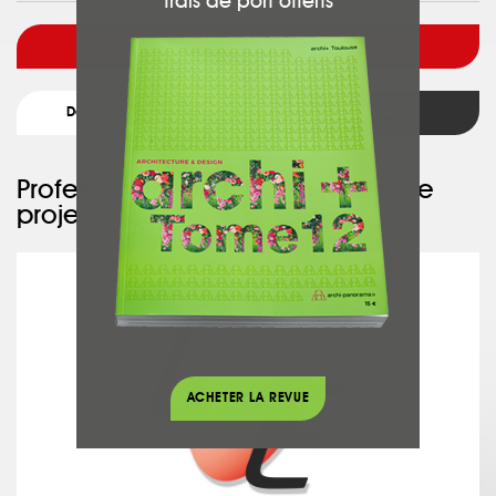
frais de port offerts
Voir l'architecte
Détail du projet
Retour
Professionnel ayant participé à ce
projet :
L2E
ACHETER LA REVUE