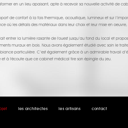
ansformer en un lieu apaisant, apte à recevoir sa nouvelle activité de ca
ort de confort à la fois thermique, acoustique, lumineux et sur l’impor
ance où les détails des matériaux dans leur choix et leur mise en oeu
ait entrer la lumière rasante de l'ouest jusqu’au fond du local et prop
nts muraux en bois. Nous avons également étudié avec soin le traitem
biance particulière. C’est également grâce à un admirable travail d’
 et à l'écoute que ce cabinet médical tire son épingle du jeu.
ojet
les architectes
les artisans
contact