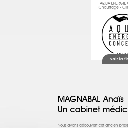
AQUA ENERGIE
Chauffage - Cli
voir la f
MAGNABAL Anaïs
Un cabinet médic
Nous avons découvert cet ancien pressi