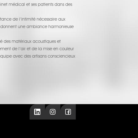
binet médical et ses patients dans des
tance de l’intimité nécessaire aux
vre, donnent une ambiance harmonieuse
osé des matériaux acoustiques et
ent de l’air et de la mise en couleur
équipe avec des artisans consciencieux