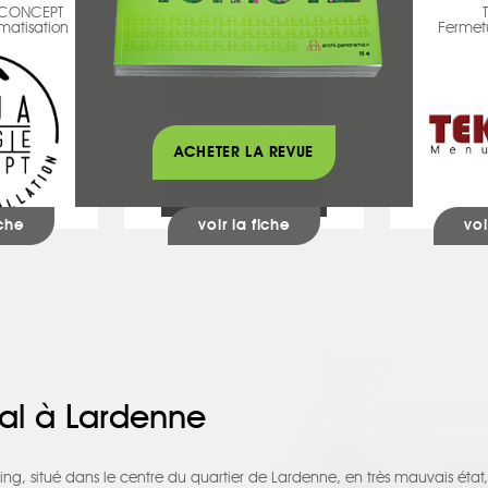
 CONCEPT
HOMETECH
matisation
Chauffage - Climatisation
Fermetu
ACHETER LA REVUE
iche
voir la fiche
voi
al à Lardenne
ng, situé dans le centre du quartier de Lardenne, en très mauvais éta