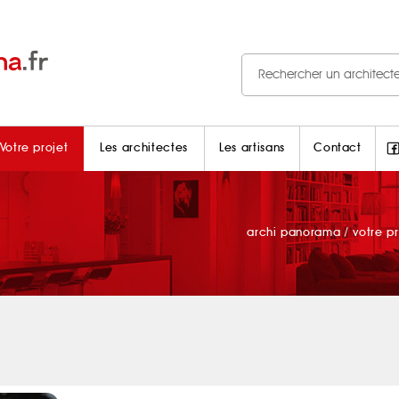
Votre projet
Les architectes
Les artisans
Contact
archi panorama
/
votre pr