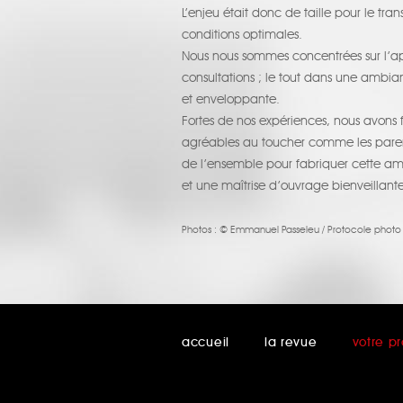
L’enjeu était donc de taille pour le tr
conditions optimales.
Nous nous sommes concentrées sur l’app
consultations ; le tout dans une ambi
et enveloppante.
Fortes de nos expériences, nous avons f
agréables au toucher comme les pareme
de l’ensemble pour fabriquer cette am
et une maîtrise d’ouvrage bienveillante
Photos :
© Emmanuel Passeleu / Protocole photo
accueil
la revue
votre pr