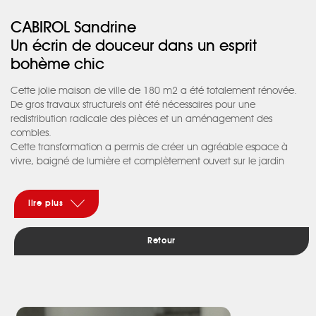
CABIROL Sandrine
Un écrin de douceur dans un esprit
bohème chic
Cette jolie maison de ville de 180 m2 a été totalement rénovée.
De gros travaux structurels ont été nécessaires pour une
redistribution radicale des pièces et un aménagement des
combles.
Cette transformation a permis de créer un agréable espace à
vivre, baigné de lumière et complètement ouvert sur le jardin
grâce à une enfilade de grandes baies vitrées. Un véritable
cocon, habillé de couleurs profondes et enveloppantes.
L’escalier en métal, sculptural, se retrouve en suspension. Sa ligne
lire plus
épurée telle une feuille de papier pliée renforce le côté aérien. Un
meuble sous escalier en chêne compose de manière ingénieuse
Retour
les 3 premières marches. Le placard d’entrée vient structurer
l’espace et mettre en scène la salle à manger et le salon à travers
des tasseaux de bois.
Côté cuisine, les façades en fenix jouent avec la lumière et
s'amusent de tonalités bleues vertes mouvantes qui réchauffent le