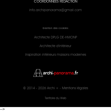
COORDONNÉES RÉDACTION
info.archipanorama@gmail.com
Gestion des cookies
Architecte DPLG DE-HMONP
Architecte d'intérieur
Inspiration intérieurs maisons modernes
© 2014 - 2026
Archi +
-
Mentions légales
Territoire du Web
-->