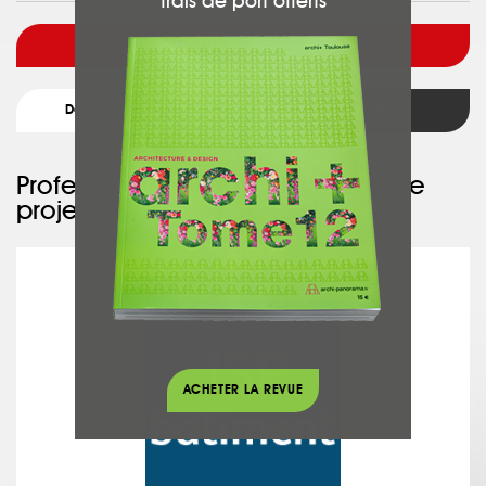
frais de port offerts
Voir l'architecte
Détail du projet
Retour
Professionnel ayant participé à ce
projet :
JSP Bâtiment
ACHETER LA REVUE