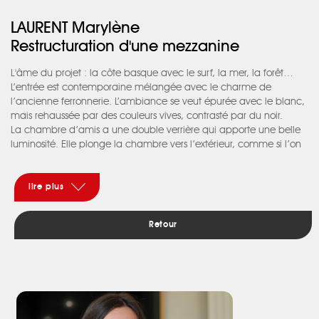
LAURENT Marylène
Restructuration d'une mezzanine
L'âme du projet : la côte basque avec le surf, la mer, la forêt…
L’entrée est contemporaine mélangée avec le charme de
l’ancienne ferronnerie. L’ambiance se veut épurée avec le blanc,
mais rehaussée par des couleurs vives, contrasté par du noir.
La chambre d’amis a une double verrière qui apporte une belle
luminosité. Elle plonge la chambre vers l’extérieur, comme si l’on
dormait dans la nature. Une banquette positionnée devant (coin
lecture et rangement) accentue le lien vers l’extérieur. Pour les
murs, des couleurs neutres et intemporelles sont relevées d’une
lire plus
couleur plus pétillante.
a salle de bains, à contrario des autres pièces qui ont une couleur
Retour
vive, est douce et aérée. Sur le sol, des carreaux en céramique
créent un motif fort. Un velux donne un agréable effet relaxant.
La chambre d'enfant met en avant ses passions qui représentent
Hossegor. La peinture Stiffkey Blue adoucit l’orange Charlotte’s
locks de Farrow and Ball plus pétillante. Les espaces de
rangement sont optimisés. Tous ces éléments contribuent à
donner une ambiance unique et accueillante pour un petit