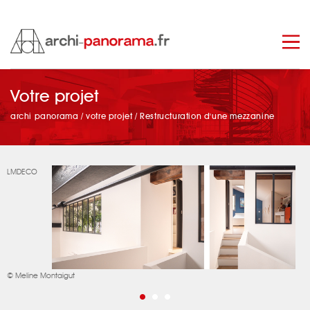
manage_search
Votre projet
archi panorama
/
votre projet
/
Restructuration d'une mezzanine
LMDECO
© Meline Montaigut