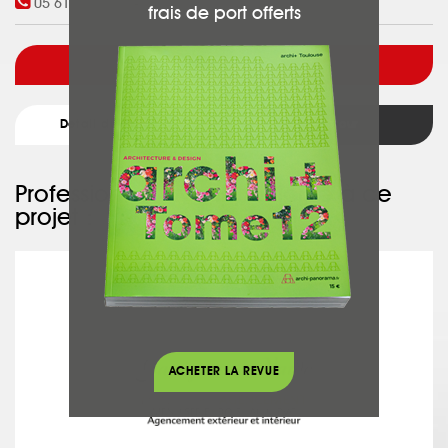
05 61 13 03 17
-
06 61 43 06 06
frais de port offerts
Voir l'architecte
Détail du projet
Retour
Professionnel ayant participé à ce
projet :
GARRIGUES - NARDO
ACHETER LA REVUE