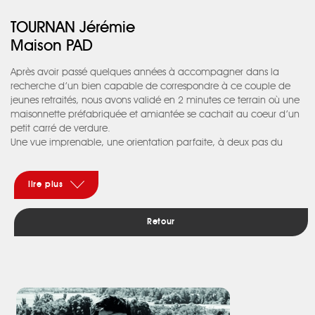
TOURNAN Jérémie
Maison PAD
Après avoir passé quelques années à accompagner dans la
recherche d’un bien capable de correspondre à ce couple de
jeunes retraités, nous avons validé en 2 minutes ce terrain où une
maisonnette préfabriquée et amiantée se cachait au coeur d’un
petit carré de verdure.
Une vue imprenable, une orientation parfaite, à deux pas du
centre-ville bref, il était impossible de trouver mieux, c’était parti.
Les contraintes étaient malgré tout prégnantes, des voisins
imposants, une forte déclivité dans les 2 sens, un ABF, une maison
lire plus
de plain-pied et le désir d’une maison confortable et discrète,
comme nos clients d’ailleurs.
Retour
Ni une ni deux, nous avons crayonnés les premières intentions
immédiatement validées. Deux volumes à 2 pentes qui glissent
l’un sur l’autre. Ainsi, nous bénéficions de la vue, du soleil, d’une
double orientation permettant de s’affranchir d’une climatisation.
Rien de dispendieux donc, la seule richesse : de larges baies et
une terrasse en porte à faux, pour profiter du spectacle quotidien
des Pyrénées, profiter des petits enfants qui eux, profitent du