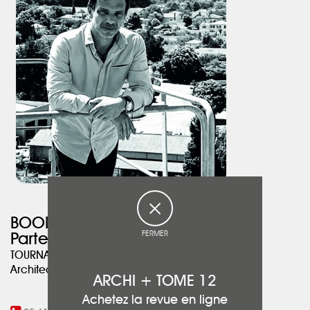
spectacle offert par les écureuils.
Nous sommes heureux d’avoir fait ce petit bout de paradis, mais
la grande leçon de ce projet est que nous avons de jeunes
clients, souvent plus vieux et moins aventureux que nos retraités,
(sic).
Si si !
BOOMERANG Architectes &
FERMER
Partenaires
TOURNAN Jérémie
Architecte DPLG
ARCHI + TOME 12
Achetez la revue en ligne