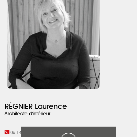
décoration aux tonalités noires renforcent le côté chic des pièces
à vivre.
Afin de sublimer cet intérieur cossu, j’ai également dessiné et
conçu l’aménagement sur mesure autour de la télévision en
remplacement de portes anciennes qui cachaient un intérieur
non aménagé. Ainsi, fonctionnalité et esthétique sont conciliées
grâce aux belles finitions en harmonie avec l'ensemble de la
pièce.
Enfin, l’aménagement de la terrasse autour de la piscine présente
plusieurs espaces : repas, salon et bain de soleil pour profiter au
mieux de cet extérieur qui invite à l’évasion.
RÉGNIER Laurence
Architecte d'intérieur
06 14 62 60 71