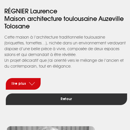
RÉGNIER Laurence
Maison architecture toulousaine Auzeville
Tolosane
Cette maison à l’architecture traditionnelle toulousaine
(briquettes, tomettes…), nichée dans un environnement verdoyant
dispose d’une belle pièce à vivre, composée de deux espaces
salons et qui demandait à être révélée.
Un projet décoratif que j'ai orienté vers le mélange de l’ancien et
du contemporain, tout en élégance.
Les nuances de vert, au-delà de la couleur terracotta présente au
niveau des matières brutes, ont été le fil conducteur du projet en
harmonie avec la nature présente autour de la maison, à
lire plus
chaque ouverture de fenêtres…
Un papier peint graphique aux tonalités vertes et camel renforce
Retour
le contraste ancien/ moderne et donne du rythme à l’ensemble.
Dans le petit salon, un soubassement vert associé à une ligne
noire séparant la couleur lin, fait le lien avec les autres pièces,
comme notamment la cuisine aux façades noires ou encore le
papier peint graphique de la salle à manger. Des éléments de