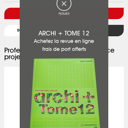
Voir l'architecte
FERMER
Détail du projet
Retour
ARCHI + TOME 12
Achetez la revue en ligne
frais de port offerts
Professionnels ayant participé à ce
projet :
IN EX TOO