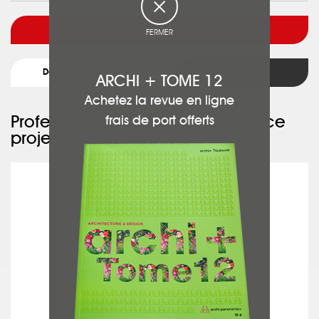
Voir l'architecte
FERMER
Détail du projet
Retour
ARCHI + TOME 12
Achetez la revue en ligne
Professionnels ayant participé à ce
frais de port offerts
projet :
AB CUISINE & DESIGN