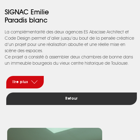
SIGNAC Emilie
Paradis blanc
La complémentarité des deux agences ES Abscisse Architect et
Code Design permet d’aller jusqu’au bout de la pensée créatrice
d’un projet pour une réalisation aboutie et une réelle mise en
scène des espaces.
Ce projet a consisté à assembler deux chambres de bonne dans
un immeuble bourgeois du vieux centre historique de Toulouse.
La difficulté a été de pouvoir harmoniser les différents pallier et
d’amener une unité et une cohérence à l’ensemble. Le choix du
blanc s’est imposé afin de venir éclaircir et illuminer au
lire plus
maximum. Il convenait de créer une sensation d’espace et de
volume malgré un appartement mansardé, et donc bas de
Retour
plafond. Le mobilier a été pensé et travaillé avec cette contrainte
afin de ne jamais venir surcharger ou encombrer inutilement. Les
hauteurs faibles sous toit ont été optimisées au maximum afin de
créer des alcôves de rangement ou de décoration.
Le projet garde son caractère toulousain avec ses briques et dans
ses pièces mansardées, les poutres bois, typiques des derniers
étages de ses immeubles. Le choix des matériaux plus moderne