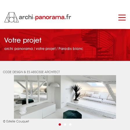
manage_search
Votre projet
archi panorama
/
votre projet
/
Paradis blanc
CODE DESIGN & ES ABSCISSE ARCHITECT
© Estelle Couquet