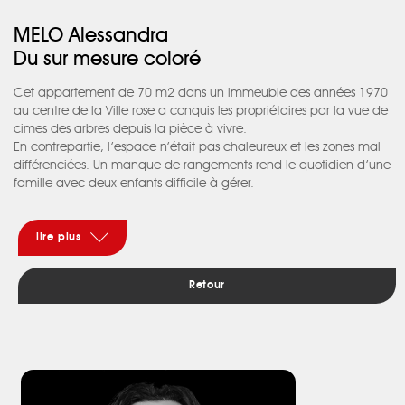
MELO Alessandra
Du sur mesure coloré
Cet appartement de 70 m2 dans un immeuble des années 1970
au centre de la Ville rose a conquis les propriétaires par la vue de
cimes des arbres depuis la pièce à vivre.
En contrepartie, l’espace n’était pas chaleureux et les zones mal
différenciées. Un manque de rangements rend le quotidien d’une
famille avec deux enfants difficile à gérer.
Depuis l’entrée on apercevait la salle à manger, le salon à
gauche et la cuisine, cloisonnée, à droite.
Une porte isolait le coin nuit, le W.C et la salle de bains, très
lire plus
vétuste et mal agencée, inadaptée pour une famille de quatre
personnes.
Retour
Un travail a été réalisé sur l’existant pour transformer les pièces en
redéfinissant les espaces et en misant sur les perspectives et
l’éclairage.
L’idée était de jouer avec du mobilier sur mesure, bien pensé,
multifonctions et des notes de couleurs pour apporter chaleur et
intimité à cet appartement.
Apres 3 mois d’étude du projet d’architecture d’intérieur et 2 mois