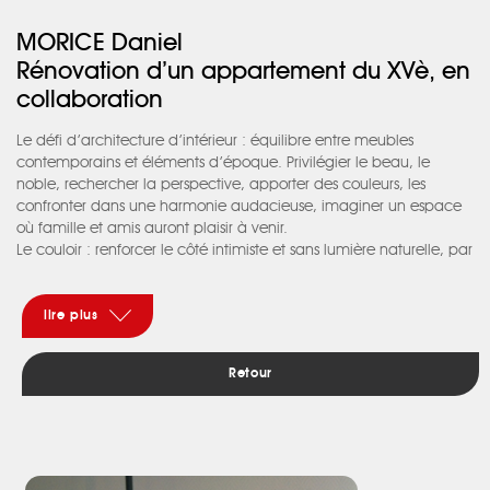
MORICE Daniel
Rénovation d’un appartement du XVè, en
collaboration
Le défi d’architecture d’intérieur : équilibre entre meubles
contemporains et éléments d’époque. Privilégier le beau, le
noble, rechercher la perspective, apporter des couleurs, les
confronter dans une harmonie audacieuse, imaginer un espace
où famille et amis auront plaisir à venir.
Le couloir : renforcer le côté intimiste et sans lumière naturelle, par
une couleur sombre, organique, le souligner de placards aux
niches éclairées, au calepinage de miroirs.
Ainsi, il invite à gagner la pièce à vivre comprenant la cuisine, le
lire plus
salon avec son mur de briques et la salle à manger, soulignée
par un mur de couleur, comme un prolongement au couloir. La
Retour
cuisine en bois latté, conçue comme un mobilier, aux plans en
Dekton® veinés de nuances tabac, s’harmonise chaleureusement
avec les meubles design.
La grande pièce de vie propose une vue ouverte sur une
mezzanine vitrée libérant les espaces.