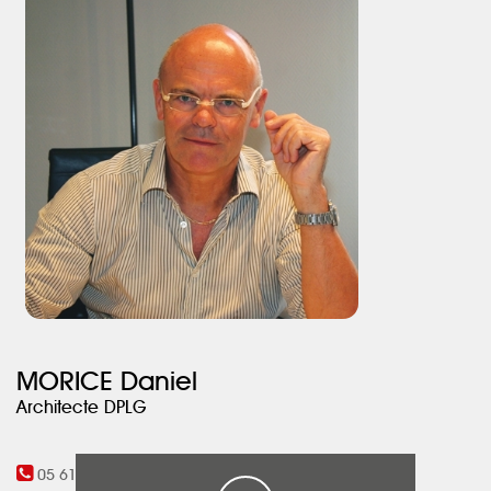
Le joyau s’agrandit par un triplex dévoilant un ensemble de
réception atypique avec chambre au top d’une tour capitulaire.
le lin sur toute sa hauteur couvre avec légèreté les briques brutes.
Les salles d’eau : une place au grands formats de Dekton®,
mêlée au bois miel des sols en point de hongrie.
La couleur sel de mer des murs s’oppose au faux noir des portes
d’origine, comme une affirmation.
Architecte : Daniel Morice.
MORICE Daniel
Architecte DPLG
05 61 23 93 00