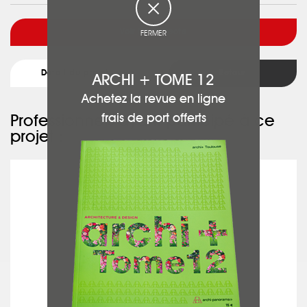
Voir l'architecte
FERMER
Détail du projet
Retour
ARCHI + TOME 12
Achetez la revue en ligne
frais de port offerts
Professionnels ayant participé à ce
projet :
COSENTINO GROUP