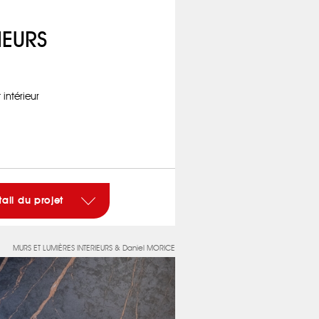
IEURS
ntérieur
tail du projet
MURS ET LUMIÈRES INTERIEURS & Daniel MORICE