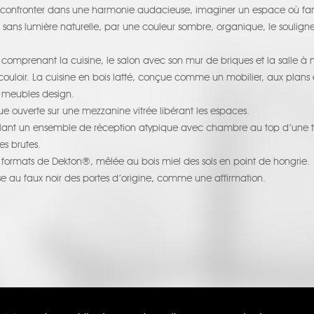
s confronter dans une harmonie audacieuse, imaginer un espace où famil
e et sans lumière naturelle, par une couleur sombre, organique, le soulig
vre comprenant la cuisine, le salon avec son mur de briques et la salle
uloir. La cuisine en bois latté, conçue comme un mobilier, aux plan
 meubles design.
 ouverte sur une mezzanine vitrée libérant les espaces.
oilant un ensemble de réception atypique avec chambre au top d’une tour
es brutes.
 formats de Dekton®, mêlée au bois miel des sols en point de hongrie.
e au faux noir des portes d’origine, comme une affirmation.