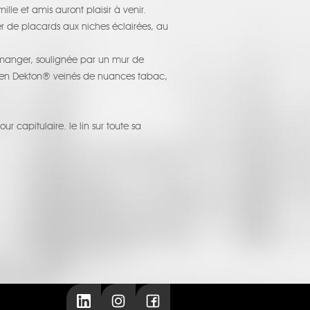
le et amis auront plaisir à venir.
ner de placards aux niches éclairées, au
 à manger, soulignée par un mur de
s en Dekton® veinés de nuances tabac,
 capitulaire. le lin sur toute sa