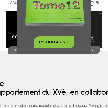
COSENTINO GROUP
MENUISERIE BERTHIER
Cuisines
Agencement
ACHETER LA REVUE
voir la fiche
voir la fiche
re
appartement du XVè, en collabor
uilibre entre meubles contemporains et éléments d’époque. Privilégier le