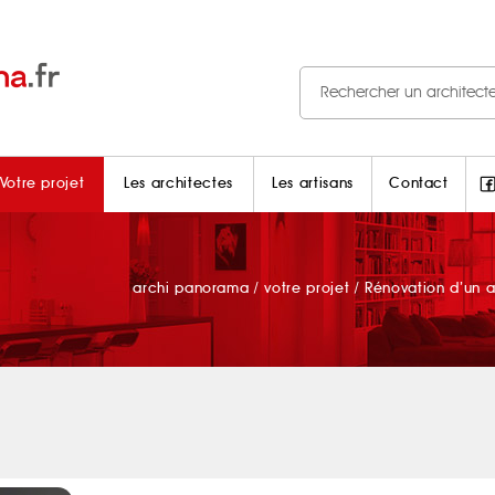
Votre projet
Les architectes
Les artisans
Contact
archi panorama
/
votre projet
/
Rénovation d’un 