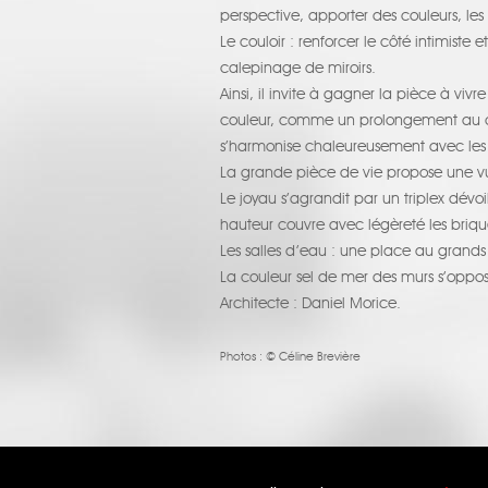
perspective, apporter des couleurs, le
Le couloir : renforcer le côté intimist
calepinage de miroirs.
Ainsi, il invite à gagner la pièce à vi
couleur, comme un prolongement au co
s’harmonise chaleureusement avec les
La grande pièce de vie propose une vue
Le joyau s’agrandit par un triplex dév
hauteur couvre avec légèreté les briqu
Les salles d’eau : une place au grands
La couleur sel de mer des murs s’oppos
Architecte : Daniel Morice.
Photos :
© Céline Brevière