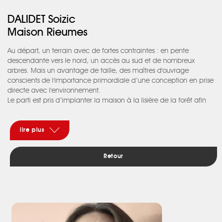
DALIDET Soizic
Maison Rieumes
Au départ, un terrain avec de fortes contraintes : en pente
descendante vers le nord, un accès au sud et de nombreux
arbres. Mais un avantage de taille, des maîtres d'ouvrage
conscients de l'importance primordiale d’une conception en prise
directe avec l'environnement.
Le parti est pris d’implanter la maison à la lisière de la forêt afin
de profiter des deux ambiances, les ombres des feuillages et la
lumière vers les Pyrénées, elle sera le lien entre l’une et l’autre.
Cette dualité se retrouve dans la volumétrie avec deux
lire plus
monopentes se faisant face. Au centre, le hall d’entrée est ouvert
de tous côtés. Il participe à la fluidité des espaces intérieurs et
Retour
extérieurs pour que chaque pièce ait des vues privilégiées.
La préservation des arbres existants et de la topographie naturelle
est rendue possible par un système constructif minimisant les
impacts des terrassements sur le site. Le choix d’une ossature et de
bardage bois s’impose pour des raisons d'écologie et d'intégration
dans son environnement.
Une équipe de professionnels de talent liée à un client très investi