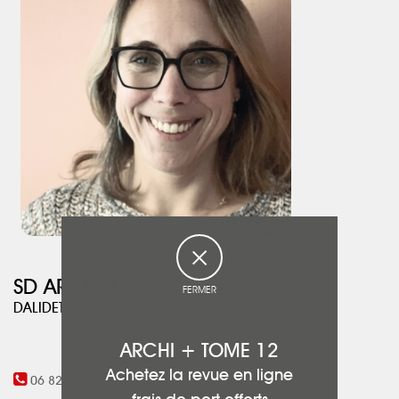
a permis de créer une ambiance contemporaine et chaleureuse.
La végétation, changeante au gré des saisons, est omniprésente.
Une terrasse au nord à l'ombre du sous-bois invite à méditer. Au
sud, protégé par des pergolas, on flâne en bord de piscine.
Au final, des clients heureux !
SD ARCHITECTE
FERMER
DALIDET Soizic
ARCHI + TOME 12
Achetez la revue en ligne
06 82 36 90 74