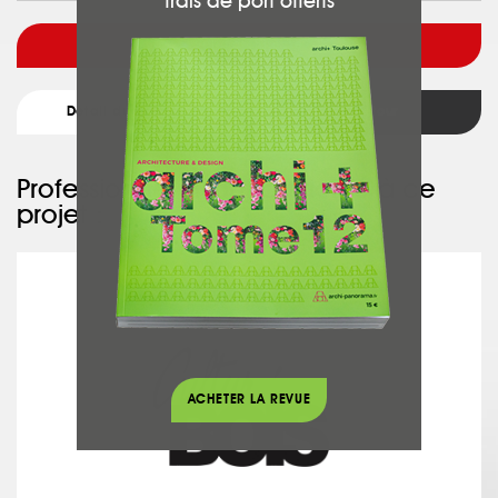
frais de port offerts
Voir l'architecte
Détail du projet
Retour
Professionnel ayant participé à ce
projet :
CULTUR'BOIS
ACHETER LA REVUE