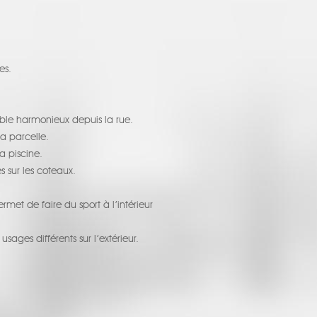
es.
ble harmonieux depuis la rue.
a parcelle.
a piscine.
s sur les coteaux.
met de faire du sport à l’intérieur
ages différents sur l’extérieur.