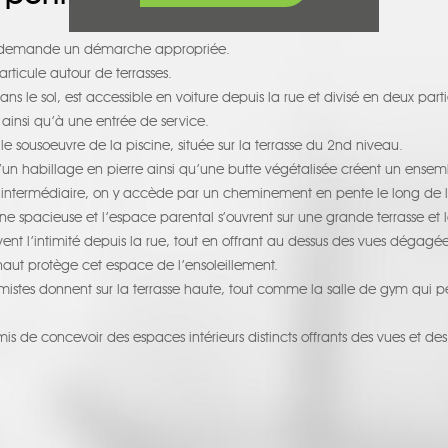
te, demande un démarche appropriée.
articule autour de terrasses.
s le sol, est accessible en voiture depuis la rue et divisé en deux parti
ainsi qu’à une entrée de service.
e sousoeuvre de la piscine, située sur la terrasse du 2nd niveau.
un habillage en pierre ainsi qu’une butte végétalisée créent un ensem
u intermédiaire, on y accède par un cheminement en pente le long de l
ine spacieuse et l’espace parental s’ouvrent sur une grande terrasse et l
ent l’intimité depuis la rue, tout en offrant au dessus des vues dégagée
aut protège cet espace de l’ensoleillement.
imistes donnent sur la terrasse haute, tout comme la salle de gym qui per
de concevoir des espaces intérieurs distincts offrants des vues et des us