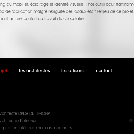
king du mobilier, éclairage et identité visuelle : nos outils pour transform
bo de fabrication malgré l'exiguité des locaux était l'enjeu de ce projet.
nt un réel confort au travail du chocolatier.
ojet
les architectes
les artisans
contact
Architecte DPLG DE-HMONP
rchitecte d'intérieur
© 
Inspiration intérieurs maisons modernes