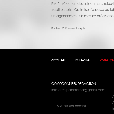
P.M.R., réfection des sols et murs, reloo
traditionnelle. Optimiser l'espace du la
un agencement sur-mesure précis donna
Photos :
© Romain Joseph
accueil
la revue
votre pr
COORDONNÉES RÉDACTION
info.archipanorama@gmail.com
A
Gestion des cookies