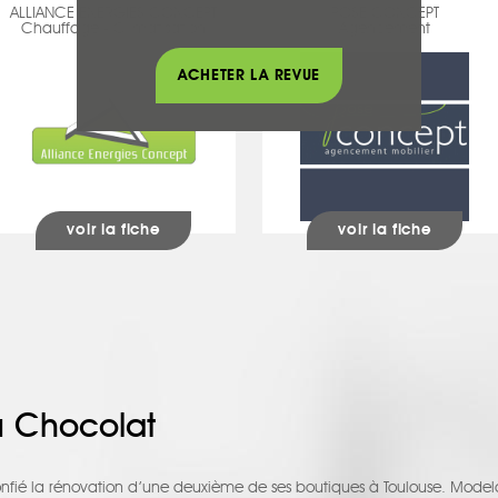
ALLIANCE ENERGIES CONCEPT
POSE CONCEPT
Chauffage - Climatisation
Agencement
ACHETER LA REVUE
voir la fiche
voir la fiche
 Chocolat
ié la rénovation d’une deuxième de ses boutiques à Toulouse. Model