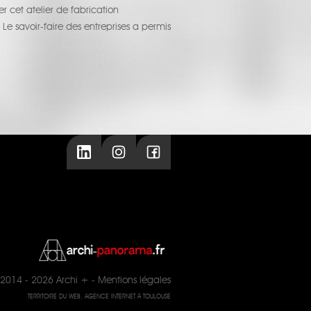
er cet atelier de fabrication
 Le savoir-faire des entreprises a permis
2014 - 2026
Archi +
-
Mentions légales
TERRITOIRE DU WEB, AGENCE INTERNET À TOULOUSE