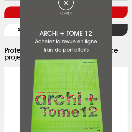
Voir l'architecte
FERMER
Détail du projet
Retour
ARCHI + TOME 12
Achetez la revue en ligne
Professionnels ayant participé à ce
frais de port offerts
projet :
ALLIANCE ENERGIES CONCEPT