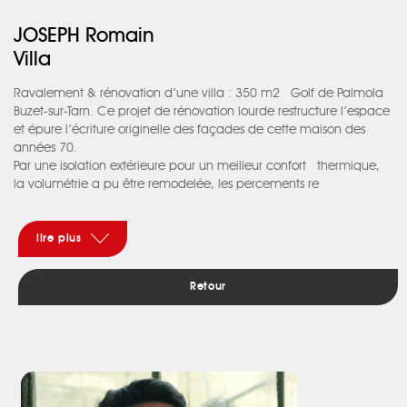
JOSEPH Romain
Villa
Ravalement & rénovation d’une villa : 350 m2 Golf de Palmola
Buzet-sur-Tarn. Ce projet de rénovation lourde restructure l’espace
et épure l’écriture originelle des façades de cette maison des
années 70.
Par une isolation extérieure pour un meilleur confort thermique,
la volumétrie a pu être remodelée, les percements re
proportionnés.
Une terrasse solarium est créée au premier étage en lieu et
place d’une ancienne toiture, prolongée par un caillebotis
lire plus
d’accès brisant le soleil du sud.
L’espace intérieur trouve une nouvelle fluidité en s’organisant
Retour
autour d’un nouvel escalier.
Un mobilier sur mesure répond aux exigences fonctionnelles du
nouvel habitat.