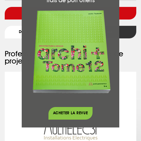
frais de port offerts
Voir l'architecte
Détail du projet
Retour
Professionnel ayant participé à ce
projet :
MULTIELEC31
ACHETER LA REVUE