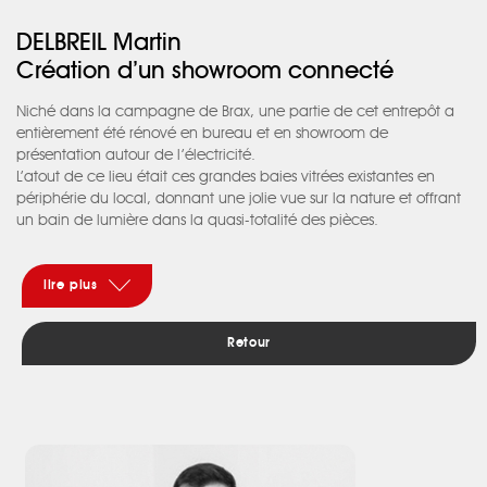
DELBREIL Martin
Création d’un showroom connecté
Niché dans la campagne de Brax, une partie de cet entrepôt a
entièrement été rénové en bureau et en showroom de
présentation autour de l’électricité.
L’atout de ce lieu était ces grandes baies vitrées existantes en
périphérie du local, donnant une jolie vue sur la nature et offrant
un bain de lumière dans la quasi-totalité des pièces.
L’idée ici a été de ne pas dénaturer le lieu, pour cela nous avons
essentiellement travaillé autour d’une ambiance naturelle, avec
des éléments comme le bois, l’intégration de plantes ou encore
lire plus
un papier peint panoramique faisant écho à la nature. L’escalier
permettant d’accéder à l’étage a également été repensé.
Retour
L’objectif était d’avoir un escalier épuré et léger, de manière à
conserver la vue sur l'extérieur et à laisser entrer la lumière
naturelle.
Vous trouverez dans chaque pièce des installations électriques et
des styles d’éclairages différents installés par Frédéric Pourcet et
mis en valeur par notre travail d’aménagement.
Le souhait ici a été de montrer le