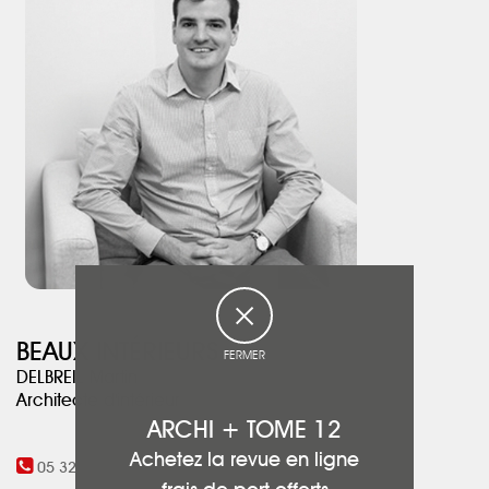
potentiel qu’un éclairage peut apporter à un espace.
Ces bureaux sont à la fois un espace de travail mais également
une belle vitrine du travail réalisé autour des éclairages, de la
domotique et de la climatisation.
BEAUX INTÉRIEURS
FERMER
DELBREIL Martin
Architecte d'intérieur
ARCHI + TOME 12
Achetez la revue en ligne
05 32 74 05 55