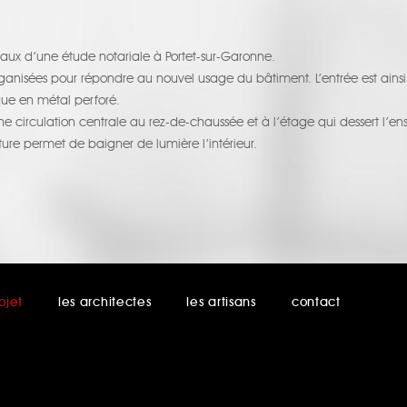
reaux d’une étude notariale à Portet-sur-Garonne.
rganisées pour répondre au nouvel usage du bâtiment. L’entrée est ains
que en métal perforé.
e circulation centrale au rez-de-chaussée et à l’étage qui dessert l’e
oiture permet de baigner de lumière l’intérieur.
ojet
les architectes
les artisans
contact