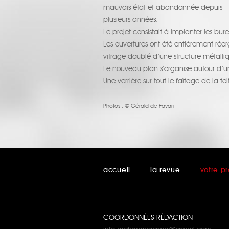
mauvais état et abandonnée depuis
plusieurs années.
Le projet consistait à implanter les bu
Les ouvertures ont été entièrement réo
vitrage doublé d’une structure métalli
Le nouveau plan s’organise autour d’un
Une verrière sur tout le faîtage de la t
Photos :
© Gérald de Favari
accueil
la revue
votre pr
COORDONNÉES RÉDACTION